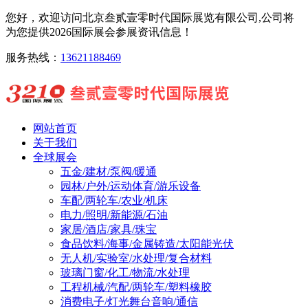
您好，欢迎访问北京叁贰壹零时代国际展览有限公司,公司将
为您提供2026国际展会参展资讯信息！
服务热线：
13621188469
网站首页
关于我们
全球展会
五金/建材/泵阀/暖通
园林/户外/运动体育/游乐设备
车配/两轮车/农业/机床
电力/照明/新能源/石油
家居/酒店/家具/珠宝
食品饮料/海事/金属铸造/太阳能光伏
无人机/实验室/水处理/复合材料
玻璃门窗/化工/物流/水处理
工程机械/汽配/两轮车/塑料橡胶
消费电子/灯光舞台音响/通信