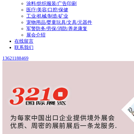
涂料/纺织服装/广告印刷
医疗/美容/口腔/保健
工业/机械/制造/矿业
宠物用品/婴童玩具/文具/元器件
军警防务/劳保/消防/养老康复
展会介绍
在线留言
联系我们
13621188469