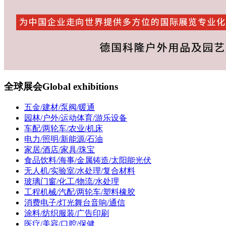
全球展会
Global exhibitions
五金/建材/泵阀/暖通
园林/户外/运动体育/游乐设备
车配/两轮车/农业/机床
电力/照明/新能源/石油
家居/酒店/家具/珠宝
食品饮料/海事/金属铸造/太阳能光伏
无人机/实验室/水处理/复合材料
玻璃门窗/化工/物流/水处理
工程机械/汽配/两轮车/塑料橡胶
消费电子/灯光舞台音响/通信
涂料/纺织服装/广告印刷
医疗/美容/口腔/保健