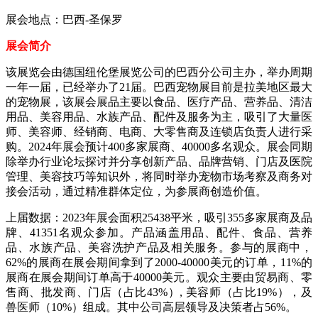
展会地点：巴西-圣保罗
展会简介
该展览会由德国纽伦堡展览公司的巴西分公司主办，举办周期
一年一届，已经举办了21届。巴西宠物展目前是拉美地区最大
的宠物展，该展会展品主要以食品、医疗产品、营养品、清洁
用品、美容用品、水族产品、配件及服务为主，吸引了大量医
师、美容师、经销商、电商、大零售商及连锁店负责人进行采
购。2024年展会预计400多家展商、40000多名观众。展会同期
除举办行业论坛探讨并分享创新产品、品牌营销、门店及医院
管理、美容技巧等知识外，将同时举办宠物市场考察及商务对
接会活动，通过精准群体定位，为参展商创造价值。
上届数据：2023年展会面积25438平米，吸引355多家展商及品
牌、41351名观众参加。产品涵盖用品、配件、食品、营养
品、水族产品、美容洗护产品及相关服务。参与的展商中，
62%的展商在展会期间拿到了2000-40000美元的订单，11%的
展商在展会期间订单高于40000美元。观众主要由贸易商、零
售商、批发商、门店（占比43%）, 美容师（占比19%），及
兽医师（10%）组成。其中公司高层领导及决策者占56%。