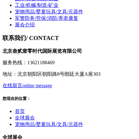
工业/机械/制造/矿业
宠物用品/婴童玩具/文具/元器件
军警防务/劳保/消防/养老康复
展会介绍
联系我们
/ CONTACT
北京叁贰壹零时代国际展览有限公司
服务热线：13621188469
地址：北京朝阳区朝阳路8号朗廷大厦A座303
在线留言
online message
您现在的位置：
首页
全球展会
宠物用品/婴童玩具/文具/元器件
全球展会