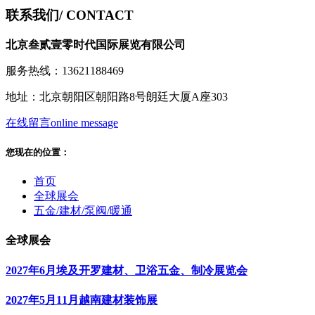
联系我们
/ CONTACT
北京叁贰壹零时代国际展览有限公司
服务热线：13621188469
地址：北京朝阳区朝阳路8号朗廷大厦A座303
在线留言
online message
您现在的位置：
首页
全球展会
五金/建材/泵阀/暖通
全球展会
2027年6月埃及开罗建材、卫浴五金、制冷展览会
2027年5月11月越南建材装饰展