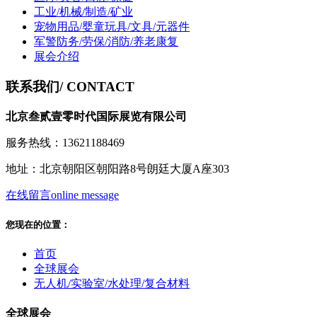
工业/机械/制造/矿业
宠物用品/婴童玩具/文具/元器件
军警防务/劳保/消防/养老康复
展会介绍
联系我们
/ CONTACT
北京叁贰壹零时代国际展览有限公司
服务热线：13621188469
地址：北京朝阳区朝阳路8号朗廷大厦A座303
在线留言
online message
您现在的位置：
首页
全球展会
无人机/实验室/水处理/复合材料
全球展会