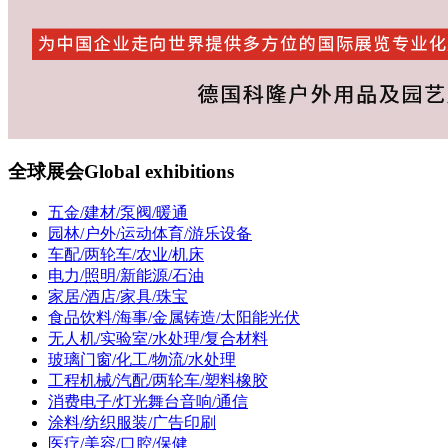
全球展会
Global exhibitions
五金/建材/泵阀/暖通
园林/户外/运动体育/游乐设备
车配/两轮车/农业/机床
电力/照明/新能源/石油
家居/酒店/家具/珠宝
食品饮料/海事/金属铸造/太阳能光伏
无人机/实验室/水处理/复合材料
玻璃门窗/化工/物流/水处理
工程机械/汽配/两轮车/塑料橡胶
消费电子/灯光舞台音响/通信
涂料/纺织服装/广告印刷
医疗/美容/口腔/保健