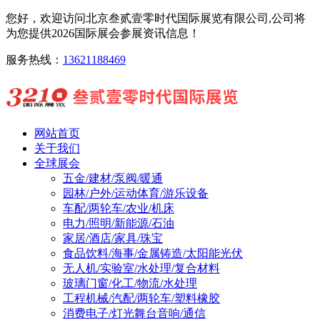
您好，欢迎访问北京叁贰壹零时代国际展览有限公司,公司将
为您提供2026国际展会参展资讯信息！
服务热线：
13621188469
网站首页
关于我们
全球展会
五金/建材/泵阀/暖通
园林/户外/运动体育/游乐设备
车配/两轮车/农业/机床
电力/照明/新能源/石油
家居/酒店/家具/珠宝
食品饮料/海事/金属铸造/太阳能光伏
无人机/实验室/水处理/复合材料
玻璃门窗/化工/物流/水处理
工程机械/汽配/两轮车/塑料橡胶
消费电子/灯光舞台音响/通信