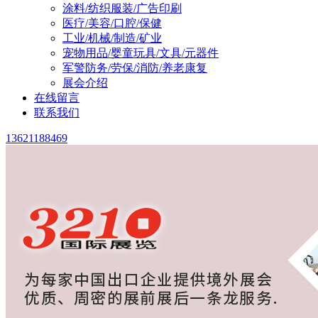
涂料/纺织服装/广告印刷
医疗/美容/口腔/保健
工业/机械/制造/矿业
宠物用品/婴童玩具/文具/元器件
军警防务/劳保/消防/养老康复
展会介绍
在线留言
联系我们
13621188469