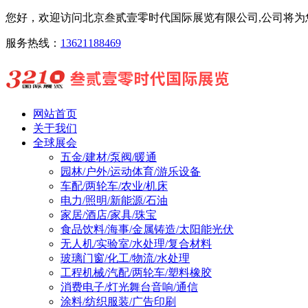
您好，欢迎访问北京叁贰壹零时代国际展览有限公司,公司将为您
服务热线：
13621188469
网站首页
关于我们
全球展会
五金/建材/泵阀/暖通
园林/户外/运动体育/游乐设备
车配/两轮车/农业/机床
电力/照明/新能源/石油
家居/酒店/家具/珠宝
食品饮料/海事/金属铸造/太阳能光伏
无人机/实验室/水处理/复合材料
玻璃门窗/化工/物流/水处理
工程机械/汽配/两轮车/塑料橡胶
消费电子/灯光舞台音响/通信
涂料/纺织服装/广告印刷