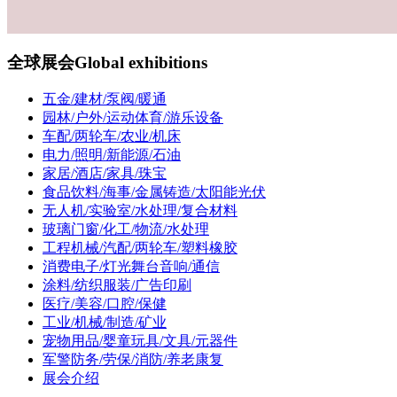
全球展会
Global exhibitions
五金/建材/泵阀/暖通
园林/户外/运动体育/游乐设备
车配/两轮车/农业/机床
电力/照明/新能源/石油
家居/酒店/家具/珠宝
食品饮料/海事/金属铸造/太阳能光伏
无人机/实验室/水处理/复合材料
玻璃门窗/化工/物流/水处理
工程机械/汽配/两轮车/塑料橡胶
消费电子/灯光舞台音响/通信
涂料/纺织服装/广告印刷
医疗/美容/口腔/保健
工业/机械/制造/矿业
宠物用品/婴童玩具/文具/元器件
军警防务/劳保/消防/养老康复
展会介绍