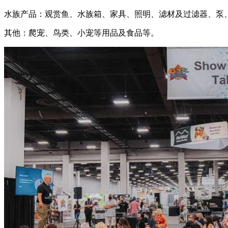
水族产品：观赏鱼、水族箱、家具、照明、滤材及过滤器、泵
其他：爬宠、鸟类、小宠等用品及食品等。