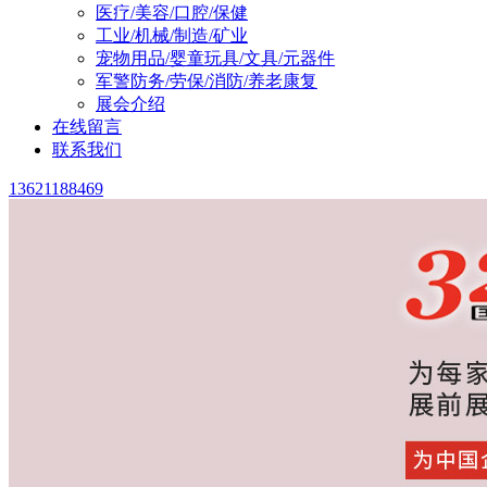
医疗/美容/口腔/保健
工业/机械/制造/矿业
宠物用品/婴童玩具/文具/元器件
军警防务/劳保/消防/养老康复
展会介绍
在线留言
联系我们
13621188469