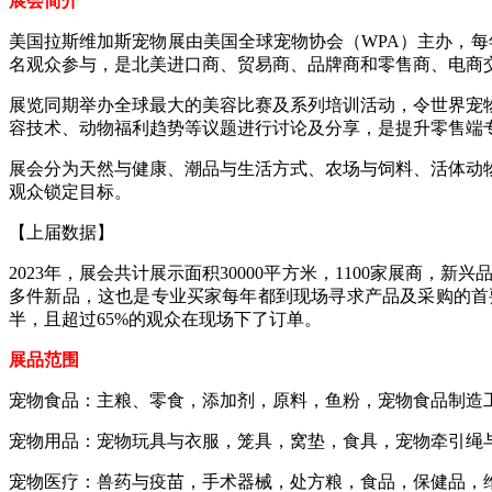
展会简介
美国拉斯维加斯宠物展由美国全球宠物协会（WPA）主办，每
名观众参与，是北美进口商、贸易商、品牌商和零售商、电商
展览同期举办全球最大的美容比赛及系列培训活动，令世界宠物
容技术、动物福利趋势等议题进行讨论及分享，是提升零售端
展会分为天然与健康、潮品与生活方式、农场与饲料、活体动
观众锁定目标。
【
上届数据
】
2023年，展会共计展示面积30000平方米，1100家展商，新兴
多件新品，这也是专业买家每年都到现场寻求产品及采购的首要原
半，且超过65%的观众在现场下了订单。
展品范围
宠物食品：主粮、零食，添加剂，原料，鱼粉，宠物食品制造
宠物用品：宠物玩具与衣服，笼具，窝垫，食具，宠物牵引绳
宠物医疗：兽药与疫苗，手术器械，处方粮，食品，保健品，