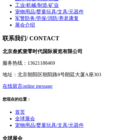
工业/机械/制造/矿业
宠物用品/婴童玩具/文具/元器件
军警防务/劳保/消防/养老康复
展会介绍
联系我们
/ CONTACT
北京叁贰壹零时代国际展览有限公司
服务热线：13621188469
地址：北京朝阳区朝阳路8号朗廷大厦A座303
在线留言
online message
您现在的位置：
首页
全球展会
宠物用品/婴童玩具/文具/元器件
全球展会