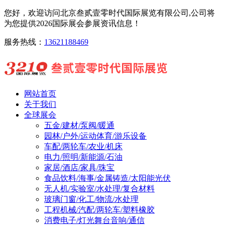
您好，欢迎访问北京叁贰壹零时代国际展览有限公司,公司将
为您提供2026国际展会参展资讯信息！
服务热线：
13621188469
网站首页
关于我们
全球展会
五金/建材/泵阀/暖通
园林/户外/运动体育/游乐设备
车配/两轮车/农业/机床
电力/照明/新能源/石油
家居/酒店/家具/珠宝
食品饮料/海事/金属铸造/太阳能光伏
无人机/实验室/水处理/复合材料
玻璃门窗/化工/物流/水处理
工程机械/汽配/两轮车/塑料橡胶
消费电子/灯光舞台音响/通信