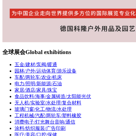
全球展会
Global exhibitions
五金/建材/泵阀/暖通
园林/户外/运动体育/游乐设备
车配/两轮车/农业/机床
电力/照明/新能源/石油
家居/酒店/家具/珠宝
食品饮料/海事/金属铸造/太阳能光伏
无人机/实验室/水处理/复合材料
玻璃门窗/化工/物流/水处理
工程机械/汽配/两轮车/塑料橡胶
消费电子/灯光舞台音响/通信
涂料/纺织服装/广告印刷
医疗/美容/口腔/保健