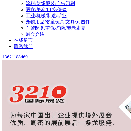
涂料/纺织服装/广告印刷
医疗/美容/口腔/保健
工业/机械/制造/矿业
宠物用品/婴童玩具/文具/元器件
军警防务/劳保/消防/养老康复
展会介绍
在线留言
联系我们
13621188469