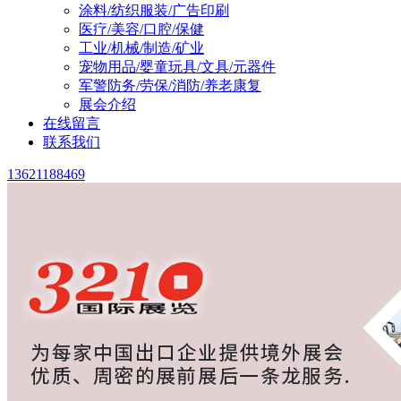
涂料/纺织服装/广告印刷
医疗/美容/口腔/保健
工业/机械/制造/矿业
宠物用品/婴童玩具/文具/元器件
军警防务/劳保/消防/养老康复
展会介绍
在线留言
联系我们
13621188469