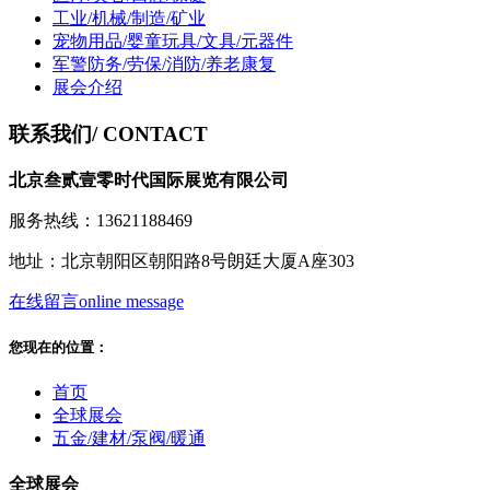
工业/机械/制造/矿业
宠物用品/婴童玩具/文具/元器件
军警防务/劳保/消防/养老康复
展会介绍
联系我们
/ CONTACT
北京叁贰壹零时代国际展览有限公司
服务热线：13621188469
地址：北京朝阳区朝阳路8号朗廷大厦A座303
在线留言
online message
您现在的位置：
首页
全球展会
五金/建材/泵阀/暖通
全球展会