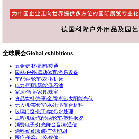
全球展会
Global exhibitions
五金/建材/泵阀/暖通
园林/户外/运动体育/游乐设备
车配/两轮车/农业/机床
电力/照明/新能源/石油
家居/酒店/家具/珠宝
食品饮料/海事/金属铸造/太阳能光伏
无人机/实验室/水处理/复合材料
玻璃门窗/化工/物流/水处理
工程机械/汽配/两轮车/塑料橡胶
消费电子/灯光舞台音响/通信
涂料/纺织服装/广告印刷
医疗/美容/口腔/保健