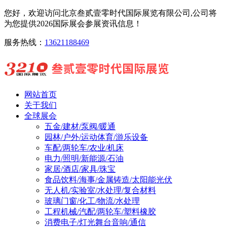
您好，欢迎访问北京叁贰壹零时代国际展览有限公司,公司将
为您提供2026国际展会参展资讯信息！
服务热线：
13621188469
网站首页
关于我们
全球展会
五金/建材/泵阀/暖通
园林/户外/运动体育/游乐设备
车配/两轮车/农业/机床
电力/照明/新能源/石油
家居/酒店/家具/珠宝
食品饮料/海事/金属铸造/太阳能光伏
无人机/实验室/水处理/复合材料
玻璃门窗/化工/物流/水处理
工程机械/汽配/两轮车/塑料橡胶
消费电子/灯光舞台音响/通信