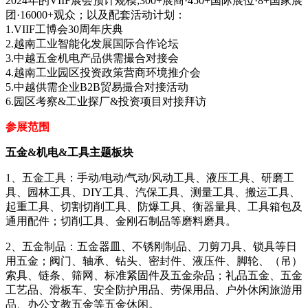
2024年的VIIF展会预计规模;300+展商·450+国际展位·8+国家展
团·16000+观众；以及配套活动计划：
1.VIIF工博会30周年庆典
2.越南工业智能化发展国际合作论坛
3.中越五金机电产品供需撮合对接会
4.越南工业园区投资政策营商环境推介会
5.中越供需企业B2B贸易撮合对接活动
6.园区考察&工业探厂&投资项目对接拜访
参展范围
五金&机电&工具主题板块
1、五金工具：手动/电动/气动/风动工具、液压工具、研磨工
具、园林工具、DIY工具、汽保工具、测量工具、搬运工具、
起重工具、切割切削工具、防爆工具、衡器量具、工具箱包及
通用配件；切削工具、金刚石制品等磨料磨具。
2、五金制品：五金器皿、不锈刚制品、刀剪刀具、锁具等日
用五金；阀门、轴承、钻头、密封件、液压件、脚轮、（吊）
索具、链条、筛网、标准紧固件及五金杂品；礼品五金、五金
工艺品、滑板车、安全防护用品、劳保用品、户外休闲旅游用
品、办公文教五金等五金休闲。