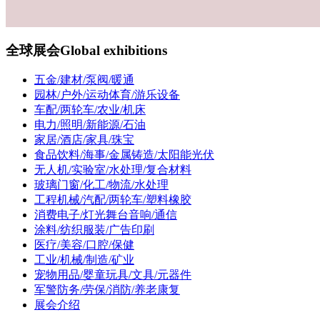
全球展会
Global exhibitions
五金/建材/泵阀/暖通
园林/户外/运动体育/游乐设备
车配/两轮车/农业/机床
电力/照明/新能源/石油
家居/酒店/家具/珠宝
食品饮料/海事/金属铸造/太阳能光伏
无人机/实验室/水处理/复合材料
玻璃门窗/化工/物流/水处理
工程机械/汽配/两轮车/塑料橡胶
消费电子/灯光舞台音响/通信
涂料/纺织服装/广告印刷
医疗/美容/口腔/保健
工业/机械/制造/矿业
宠物用品/婴童玩具/文具/元器件
军警防务/劳保/消防/养老康复
展会介绍