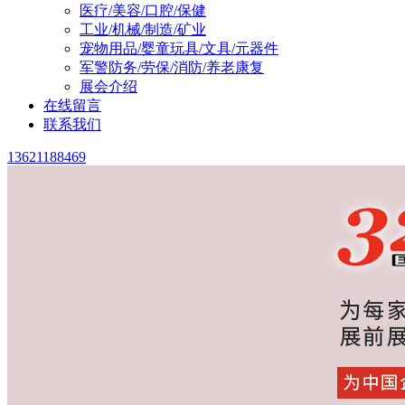
医疗/美容/口腔/保健
工业/机械/制造/矿业
宠物用品/婴童玩具/文具/元器件
军警防务/劳保/消防/养老康复
展会介绍
在线留言
联系我们
13621188469