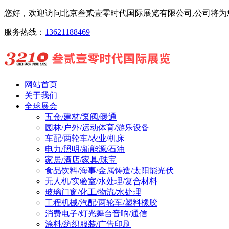
您好，欢迎访问北京叁贰壹零时代国际展览有限公司,公司将为您
服务热线：
13621188469
网站首页
关于我们
全球展会
五金/建材/泵阀/暖通
园林/户外/运动体育/游乐设备
车配/两轮车/农业/机床
电力/照明/新能源/石油
家居/酒店/家具/珠宝
食品饮料/海事/金属铸造/太阳能光伏
无人机/实验室/水处理/复合材料
玻璃门窗/化工/物流/水处理
工程机械/汽配/两轮车/塑料橡胶
消费电子/灯光舞台音响/通信
涂料/纺织服装/广告印刷