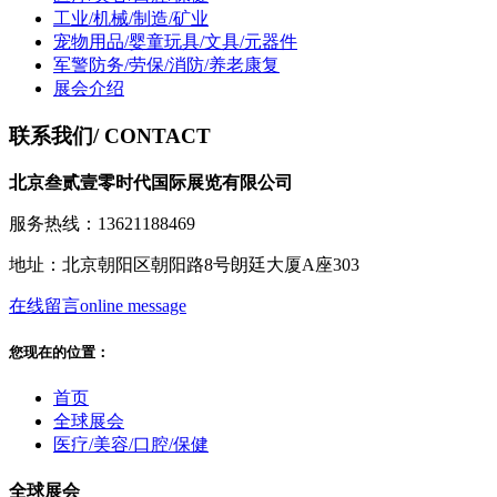
工业/机械/制造/矿业
宠物用品/婴童玩具/文具/元器件
军警防务/劳保/消防/养老康复
展会介绍
联系我们
/ CONTACT
北京叁贰壹零时代国际展览有限公司
服务热线：13621188469
地址：北京朝阳区朝阳路8号朗廷大厦A座303
在线留言
online message
您现在的位置：
首页
全球展会
医疗/美容/口腔/保健
全球展会