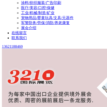
涂料/纺织服装/广告印刷
医疗/美容/口腔/保健
工业/机械/制造/矿业
宠物用品/婴童玩具/文具/元器件
军警防务/劳保/消防/养老康复
展会介绍
在线留言
联系我们
13621188469