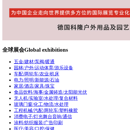
全球展会
Global exhibitions
五金/建材/泵阀/暖通
园林/户外/运动体育/游乐设备
车配/两轮车/农业/机床
电力/照明/新能源/石油
家居/酒店/家具/珠宝
食品饮料/海事/金属铸造/太阳能光伏
无人机/实验室/水处理/复合材料
玻璃门窗/化工/物流/水处理
工程机械/汽配/两轮车/塑料橡胶
消费电子/灯光舞台音响/通信
涂料/纺织服装/广告印刷
医疗/美容/口腔/保健