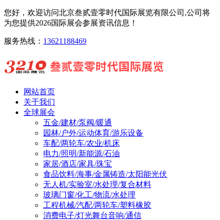
您好，欢迎访问北京叁贰壹零时代国际展览有限公司,公司将
为您提供2026国际展会参展资讯信息！
服务热线：
13621188469
网站首页
关于我们
全球展会
五金/建材/泵阀/暖通
园林/户外/运动体育/游乐设备
车配/两轮车/农业/机床
电力/照明/新能源/石油
家居/酒店/家具/珠宝
食品饮料/海事/金属铸造/太阳能光伏
无人机/实验室/水处理/复合材料
玻璃门窗/化工/物流/水处理
工程机械/汽配/两轮车/塑料橡胶
消费电子/灯光舞台音响/通信