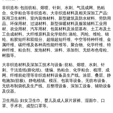
非织造布: 包括纺粘、熔喷、针刺、水刺、气流成网、热粘
合、化学粘合等非织造布。大非织造材料及相关深加工产品:
医用卫生材料、室内装饰材料、新型建筑及防水材料、劳防用
品、环保用材、过滤材料、新型保暖材料及服装辅料工业用
材、农业用材、汽车用材、包装材料及涂层基布、土工布及土
工合成材料。大纤维原料及化学助剂: 涤纶、丙纶、维纶、锦
纶、粘胶短纤和双组分、超细超短纤维、中空等特种纤维、金
属纤维、碳纤维及各种高性能纤维等。聚合物、化学纤维、特
种纤维、粘合剂、发泡材料、涂料、添加剂、无纺布色母粒、
树脂等。
大非织造材料及深加工技术与设备: 纺粘、熔喷、水刺、针
刺、干法造纸(膨化纸)、缝编、热粘合、化学粘合、梳理、成
网、纤维前处理等非织造材料设备及生产线。涂层、叠层、静
电施加(驻极)、静电植绒、模压、包装等设备。无纺布设备、
无纺布制袋机及生产线、后整理设备、深加工设备、辅助设备
及仪器。
卫生用品: 妇女卫生巾、婴儿及成人尿片尿裤、湿面巾、口
罩、手术衣、成型口罩等。