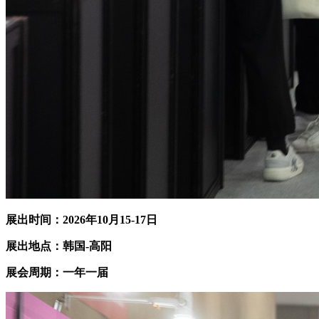
展出时间：202
6
年
10
月
15
-
17
日
展出地点：
韩国-高阳
展会周期：一年一届