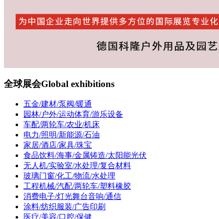
全球展会
Global exhibitions
五金/建材/泵阀/暖通
园林/户外/运动体育/游乐设备
车配/两轮车/农业/机床
电力/照明/新能源/石油
家居/酒店/家具/珠宝
食品饮料/海事/金属铸造/太阳能光伏
无人机/实验室/水处理/复合材料
玻璃门窗/化工/物流/水处理
工程机械/汽配/两轮车/塑料橡胶
消费电子/灯光舞台音响/通信
涂料/纺织服装/广告印刷
医疗/美容/口腔/保健