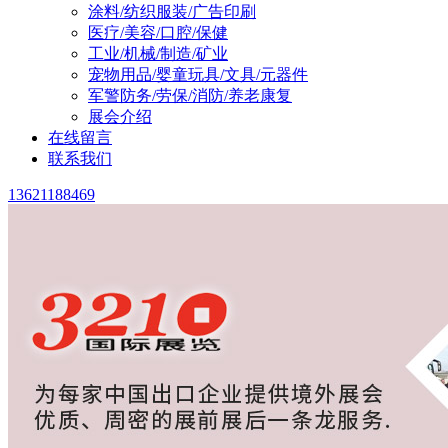
涂料/纺织服装/广告印刷
医疗/美容/口腔/保健
工业/机械/制造/矿业
宠物用品/婴童玩具/文具/元器件
军警防务/劳保/消防/养老康复
展会介绍
在线留言
联系我们
13621188469