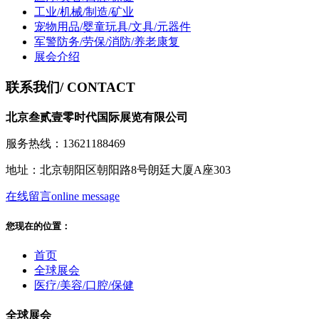
工业/机械/制造/矿业
宠物用品/婴童玩具/文具/元器件
军警防务/劳保/消防/养老康复
展会介绍
联系我们
/ CONTACT
北京叁贰壹零时代国际展览有限公司
服务热线：13621188469
地址：北京朝阳区朝阳路8号朗廷大厦A座303
在线留言
online message
您现在的位置：
首页
全球展会
医疗/美容/口腔/保健
全球展会