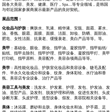
国各大美容、美发、健康、医疗，Spa…等专业领域，是韩国
与邻近国家参展商展示最新产品的良好契机。
展品范围：
化妆品与护肤
：爽肤水、乳液、精华液、安瓿、面霜、雾水、
油、香氛、眼霜、面膜、面膜、洁面、卸妆、防晒、面部油、
肥皂、女性洁面、抗衰老、缓慢衰老、美白产品等等。等。
美甲
：基础妆、眼妆、唇妆、指甲油、凝胶指甲、指甲贴纸/
贴纸、指甲去除剂、指甲护理、指甲设备、凝胶指甲灯、美甲
打印机、指甲原料、美容配件、美容杂项商品等等。
美学
：高性能化妆品、护肤室化妆品和美容设备、睫毛及配
件、半永久化妆成分和设备、纹身、身体彩绘、水疗油和香
氛、美容店专业设备、治疗产品等
美容工具与美发
：洗发水、护发素、护理、发包、护发油、发
油、造型产品、染发剂、脱发护理和药物、促进生发剂、头皮
诊断方案、头皮护理、造型设备、假发、美容院相关设备等。
美体：
沐浴露、磨砂和去肤、身体化妆水和油、护手霜、足