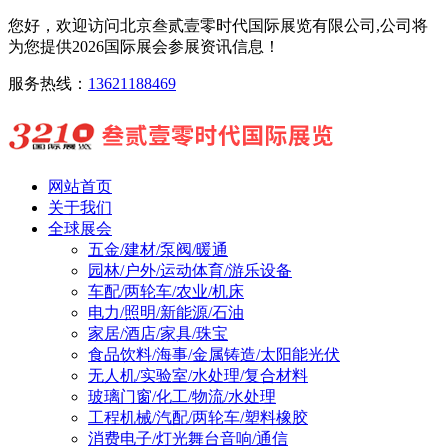
您好，欢迎访问北京叁贰壹零时代国际展览有限公司,公司将
为您提供2026国际展会参展资讯信息！
服务热线：
13621188469
网站首页
关于我们
全球展会
五金/建材/泵阀/暖通
园林/户外/运动体育/游乐设备
车配/两轮车/农业/机床
电力/照明/新能源/石油
家居/酒店/家具/珠宝
食品饮料/海事/金属铸造/太阳能光伏
无人机/实验室/水处理/复合材料
玻璃门窗/化工/物流/水处理
工程机械/汽配/两轮车/塑料橡胶
消费电子/灯光舞台音响/通信