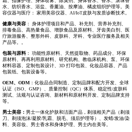
霜、指缘护理、身体喷雾、除臭剂、身体香水、香水、滚珠香
水、纺织香水、浴盐、香薰油、按摩油、橘皮组织护理等。美
容仪器与医疗： 家用美容仪器、AI/IoT皮肤与发质诊断技术。
健康与美容
： 身体护理项目和产品、补充剂、营养补充剂、
排毒食品、高热量食品、增肤食品及原材料、牙齿美白剂、医
疗旅游服务、整形外科、皮肤科、牙科、专业医疗服务及相关
产品等。。
包装与原料
： 功能性原材料、天然提取物、药品成分、环保
原材料、再再利用原材料、研究机构、教临床机构、泵、环保
材料容器、定制包装设计、3D 打印包装、化妆品容器、产品
包装纸、包装设备等。
OEM、ODM
：化妆品合同制造、定制品牌和配方开发、全球
认证（ISO、GMP）、质量控制（QC）体系、稳定性/皮肤科
测试、法规与认证咨询、新材料和原材料开发、定制品牌支持
等。
男士美容：
男士一体化护肤和洁面产品，剃须相关产品（剃须
刀、剃须泡沫/凝胶/乳霜、脱毛、须后护理等）、发蜡/发油/染
料、美容妆、男士香水和身体护理、男士内在美等。