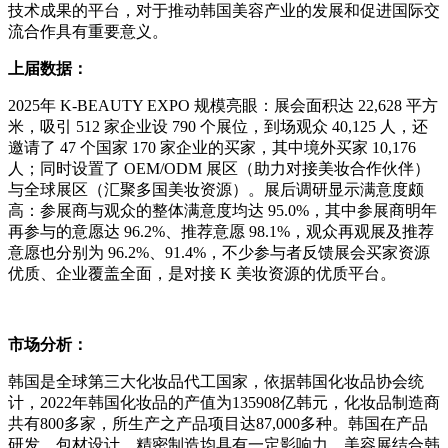
技术成果的平台，对于推动韩国美容产业的发展和促进国际交
流合作具有重要意义。
上届数据：
2025年 K-BEAUTY EXPO 规模亮眼：展会面积达 22,628 平方
米，吸引 512 家企业设 790 个展位，到场观众 40,125 人，还
邀请了 47 个国家 170 家企业的买家，其中境外买家 10,176
人；同时设置了 OEM/ODM 展区（助力对接美妆合作伙伴）
与全球展区（汇聚多国美妆资源）。展后调研显示满意度颇
高：参展商与观众的整体满意度均达 95.0%，其中参展商明年
再参与的意愿达 96.2%、推荐意愿 98.1%，观众再观展及推荐
意愿也分别为 96.2%、91.4%，不少参与者反馈展会买家资源
优质、企业覆盖全面，是对接 K 美妆资源的优质平台。
市场分析：
韩国是全球第三大化妆品代工国家，依据韩国化妆品协会统
计，2022年韩国化妆品的产值为135908亿韩元，化妆品制造商
共有800多家，所生产之产品项目达87,000多种。韩国在产品
研发、包材设计、精密制造均具有一定影响力。美容展结合韩