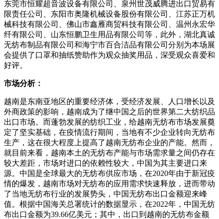
东莞市恒耀超音波设备有限公司、泉州世茂威腾进出口贸易有
限责任公司、东阳市奥隆机械设备股份有限公司、江苏正万机
械科技有限公司、佛山市鑫雁商贸科技有限公司、温州永宏华
纤有限公司、山东恒鹏卫生用品有限公司等，此外，湖北真诚
无纺布制品有限公司和海宁市百合洁品有限公司分别为本场展
会提供了口罩和抽纸赞助作为观众抽奖用品，深受观众喜爱和
好评。
市场分析：
越南是东南亚地区的重要经济体，受经济发展、人口增长以及
外商政策的影响，越南成为了继中国之后的世界第二大纺织品
出口市场。而蓬勃发展的纺织工业，给越南无纺布市场发展奠
定了坚实基础，在疫情流行期间，当地有不少企业转向无纺布
生产，这在很大程度上提高了越南无纺布企业的产能。然而，
就目前来看，越南本土的无纺布产能与市场需求量之间仍存在
较大差距，市场对进口的依赖性较大，中国为其主要进口来
源。中国是全球最大的无纺布供应市场，在2020年由于新冠疫
情的爆发，越南市场对无纺布的应用需求快速释放，进而带动
了当地无纺布行业的发展势头，中国无纺布出口金额迎来峰
值。根据中国海关总署统计的数据显示，在2022年，中国无纺
布出口金额为39.66亿美元；其中，出口到越南的无纺布金额