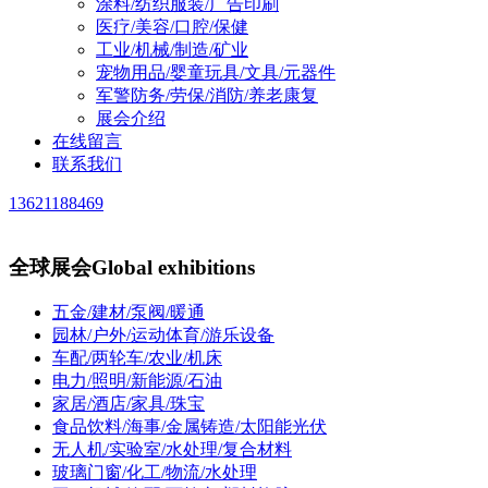
涂料/纺织服装/广告印刷
医疗/美容/口腔/保健
工业/机械/制造/矿业
宠物用品/婴童玩具/文具/元器件
军警防务/劳保/消防/养老康复
展会介绍
在线留言
联系我们
13621188469
全球展会
Global exhibitions
五金/建材/泵阀/暖通
园林/户外/运动体育/游乐设备
车配/两轮车/农业/机床
电力/照明/新能源/石油
家居/酒店/家具/珠宝
食品饮料/海事/金属铸造/太阳能光伏
无人机/实验室/水处理/复合材料
玻璃门窗/化工/物流/水处理