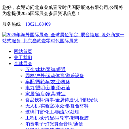
您好，欢迎访问北京叁贰壹零时代国际展览有限公司,公司将
为您提供2026国际展会参展资讯信息！
服务热线：
13621188469
网站首页
关于我们
全球展会
五金/建材/泵阀/暖通
园林/户外/运动体育/游乐设备
车配/两轮车/农业/机床
电力/照明/新能源/石油
家居/酒店/家具/珠宝
食品饮料/海事/金属铸造/太阳能光伏
无人机/实验室/水处理/复合材料
玻璃门窗/化工/物流/水处理
工程机械/汽配/两轮车/塑料橡胶
消费电子/灯光舞台音响/通信