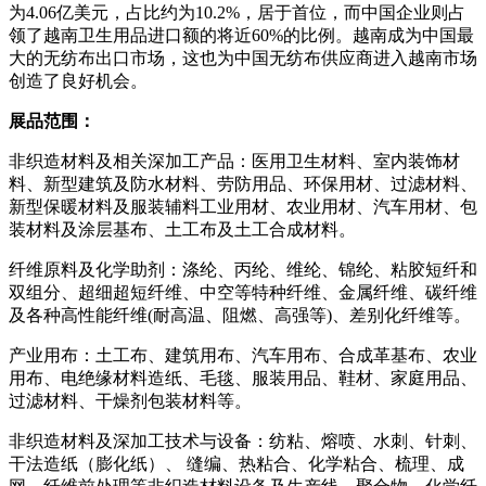
为4.06亿美元，占比约为10.2%，居于首位，而中国企业则占
领了越南卫生用品进口额的将近60%的比例。越南成为中国最
大的无纺布出口市场，这也为中国无纺布供应商进入越南市场
创造了良好机会。
展品范围：
非织造材料及相关深加工产品：医用卫生材料、室内装饰材
料、新型建筑及防水材料、劳防用品、环保用材、过滤材料、
新型保暖材料及服装辅料工业用材、农业用材、汽车用材、包
装材料及涂层基布、土工布及土工合成材料。
纤维原料及化学助剂：涤纶、丙纶、维纶、锦纶、粘胶短纤和
双组分、超细超短纤维、中空等特种纤维、金属纤维、碳纤维
及各种高性能纤维(耐高温、阻燃、高强等)、差别化纤维等。
产业用布：土工布、建筑用布、汽车用布、合成革基布、农业
用布、电绝缘材料造纸、毛毯、服装用品、鞋材、家庭用品、
过滤材料、干燥剂包装材料等。
非织造材料及深加工技术与设备：纺粘、熔喷、水刺、针刺、
干法造纸（膨化纸）、 缝编、热粘合、化学粘合、梳理、成