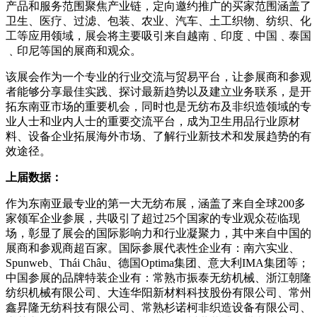
产品和服务范围聚焦产业链，定向邀约推广的买家范围涵盖了
卫生、医疗、过滤、包装、农业、汽车、土工织物、纺织、化
工等应用领域，展会将主要吸引来自越南﹑印度﹑中国﹑泰国
﹑印尼等国的展商和观众。
该展会作为一个专业的行业交流与贸易平台，让参展商和参观
者能够分享最佳实践、探讨最新趋势以及建立业务联系，是开
拓东南亚市场的重要机会，同时也是无纺布及非织造领域的专
业人士和业内人士的重要交流平台，成为卫生用品行业原材
料、设备企业拓展海外市场、了解行业新技术和发展趋势的有
效途径。
上届数据：
作为东南亚最专业的第一大无纺布展，涵盖了来自全球200多
家领军企业参展，共吸引了超过25个国家的专业观众莅临现
场，彰显了展会的国际影响力和行业凝聚力，其中来自中国的
展商和参观商超百家。国际参展代表性企业有：南六实业、
Spunweb、Thái Châu、德国Optima集团、意大利IMA集团等；
中国参展的品牌特装企业有：常熟市振泰无纺机械、浙江朝隆
纺织机械有限公司、大连华阳新材料科技股份有限公司、常州
鑫昇隆无纺科技有限公司、常熟杉诺柯非织造设备有限公司、