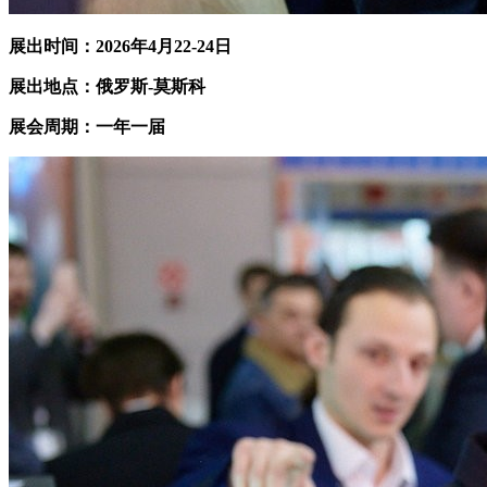
展出时间：202
6
年
4
月2
2
-2
4
日
展出地点：俄罗斯-莫斯科
展会周期：一年一届