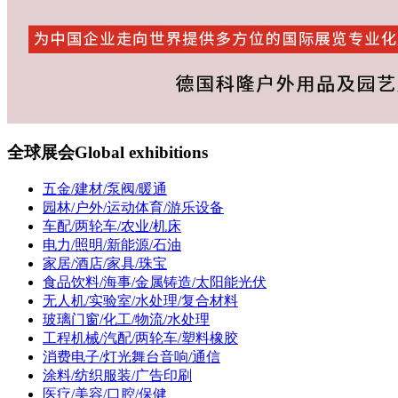
全球展会
Global exhibitions
五金/建材/泵阀/暖通
园林/户外/运动体育/游乐设备
车配/两轮车/农业/机床
电力/照明/新能源/石油
家居/酒店/家具/珠宝
食品饮料/海事/金属铸造/太阳能光伏
无人机/实验室/水处理/复合材料
玻璃门窗/化工/物流/水处理
工程机械/汽配/两轮车/塑料橡胶
消费电子/灯光舞台音响/通信
涂料/纺织服装/广告印刷
医疗/美容/口腔/保健