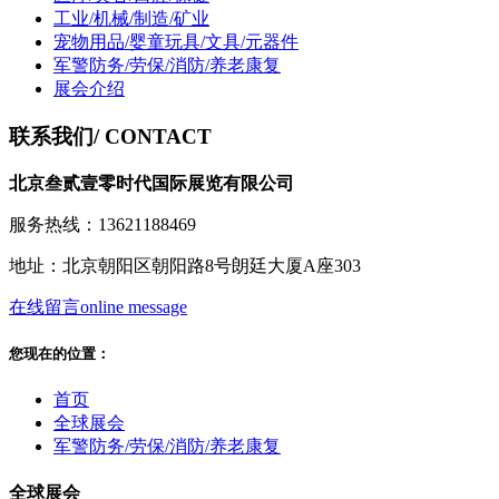
工业/机械/制造/矿业
宠物用品/婴童玩具/文具/元器件
军警防务/劳保/消防/养老康复
展会介绍
联系我们
/ CONTACT
北京叁贰壹零时代国际展览有限公司
服务热线：13621188469
地址：北京朝阳区朝阳路8号朗廷大厦A座303
在线留言
online message
您现在的位置：
首页
全球展会
军警防务/劳保/消防/养老康复
全球展会