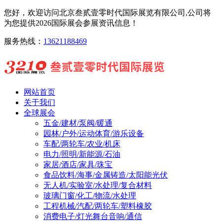
您好，欢迎访问北京叁贰壹零时代国际展览有限公司,公司将
为您提供2026国际展会参展资讯信息！
服务热线：
13621188469
网站首页
关于我们
全球展会
五金/建材/泵阀/暖通
园林/户外/运动体育/游乐设备
车配/两轮车/农业/机床
电力/照明/新能源/石油
家居/酒店/家具/珠宝
食品饮料/海事/金属铸造/太阳能光伏
无人机/实验室/水处理/复合材料
玻璃门窗/化工/物流/水处理
工程机械/汽配/两轮车/塑料橡胶
消费电子/灯光舞台音响/通信