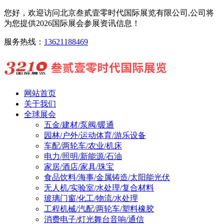
您好，欢迎访问北京叁贰壹零时代国际展览有限公司,公司将
为您提供2026国际展会参展资讯信息！
服务热线：
13621188469
网站首页
关于我们
全球展会
五金/建材/泵阀/暖通
园林/户外/运动体育/游乐设备
车配/两轮车/农业/机床
电力/照明/新能源/石油
家居/酒店/家具/珠宝
食品饮料/海事/金属铸造/太阳能光伏
无人机/实验室/水处理/复合材料
玻璃门窗/化工/物流/水处理
工程机械/汽配/两轮车/塑料橡胶
消费电子/灯光舞台音响/通信