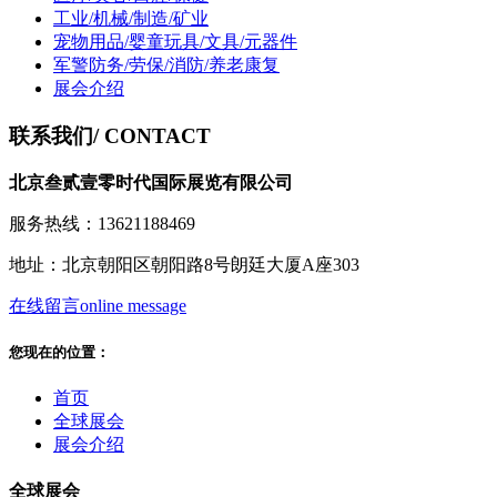
工业/机械/制造/矿业
宠物用品/婴童玩具/文具/元器件
军警防务/劳保/消防/养老康复
展会介绍
联系我们
/ CONTACT
北京叁贰壹零时代国际展览有限公司
服务热线：13621188469
地址：北京朝阳区朝阳路8号朗廷大厦A座303
在线留言
online message
您现在的位置：
首页
全球展会
展会介绍
全球展会