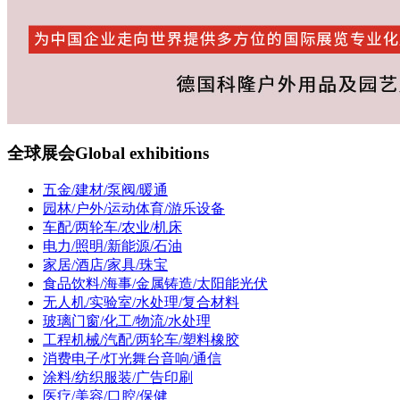
全球展会
Global exhibitions
五金/建材/泵阀/暖通
园林/户外/运动体育/游乐设备
车配/两轮车/农业/机床
电力/照明/新能源/石油
家居/酒店/家具/珠宝
食品饮料/海事/金属铸造/太阳能光伏
无人机/实验室/水处理/复合材料
玻璃门窗/化工/物流/水处理
工程机械/汽配/两轮车/塑料橡胶
消费电子/灯光舞台音响/通信
涂料/纺织服装/广告印刷
医疗/美容/口腔/保健