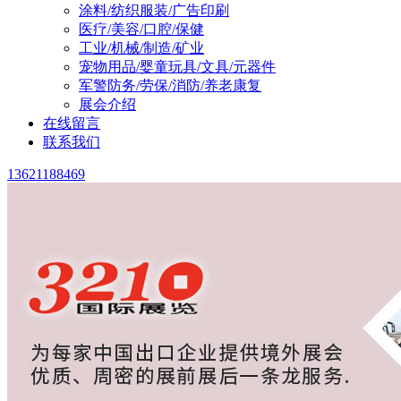
涂料/纺织服装/广告印刷
医疗/美容/口腔/保健
工业/机械/制造/矿业
宠物用品/婴童玩具/文具/元器件
军警防务/劳保/消防/养老康复
展会介绍
在线留言
联系我们
13621188469