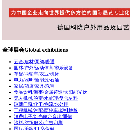
全球展会
Global exhibitions
五金/建材/泵阀/暖通
园林/户外/运动体育/游乐设备
车配/两轮车/农业/机床
电力/照明/新能源/石油
家居/酒店/家具/珠宝
食品饮料/海事/金属铸造/太阳能光伏
无人机/实验室/水处理/复合材料
玻璃门窗/化工/物流/水处理
工程机械/汽配/两轮车/塑料橡胶
消费电子/灯光舞台音响/通信
涂料/纺织服装/广告印刷
医疗/美容/口腔/保健