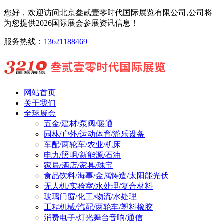
您好，欢迎访问北京叁贰壹零时代国际展览有限公司,公司将
为您提供2026国际展会参展资讯信息！
服务热线：
13621188469
网站首页
关于我们
全球展会
五金/建材/泵阀/暖通
园林/户外/运动体育/游乐设备
车配/两轮车/农业/机床
电力/照明/新能源/石油
家居/酒店/家具/珠宝
食品饮料/海事/金属铸造/太阳能光伏
无人机/实验室/水处理/复合材料
玻璃门窗/化工/物流/水处理
工程机械/汽配/两轮车/塑料橡胶
消费电子/灯光舞台音响/通信