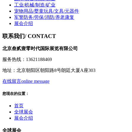
工业/机械/制造/矿业
宠物用品/婴童玩具/文具/元器件
军警防务/劳保/消防/养老康复
展会介绍
联系我们
/ CONTACT
北京叁贰壹零时代国际展览有限公司
服务热线：13621188469
地址：北京朝阳区朝阳路8号朗廷大厦A座303
在线留言
online message
您现在的位置：
首页
全球展会
展会介绍
全球展会