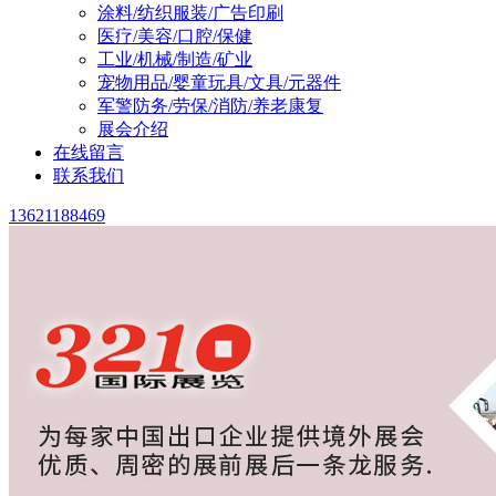
涂料/纺织服装/广告印刷
医疗/美容/口腔/保健
工业/机械/制造/矿业
宠物用品/婴童玩具/文具/元器件
军警防务/劳保/消防/养老康复
展会介绍
在线留言
联系我们
13621188469