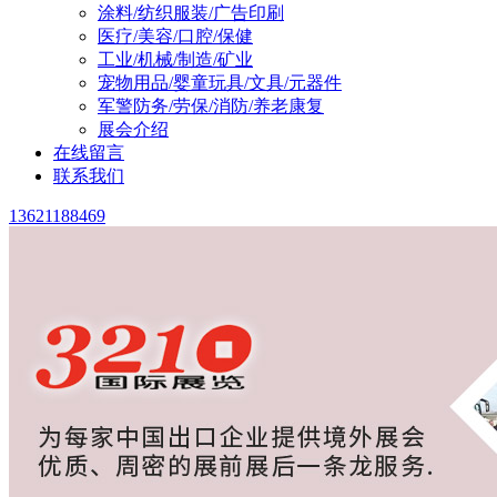
涂料/纺织服装/广告印刷
医疗/美容/口腔/保健
工业/机械/制造/矿业
宠物用品/婴童玩具/文具/元器件
军警防务/劳保/消防/养老康复
展会介绍
在线留言
联系我们
13621188469