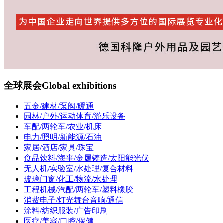
全球展会
Global exhibitions
五金/建材/泵阀/暖通
园林/户外/运动体育/游乐设备
车配/两轮车/农业/机床
电力/照明/新能源/石油
家居/酒店/家具/珠宝
食品饮料/海事/金属铸造/太阳能光伏
无人机/实验室/水处理/复合材料
玻璃门窗/化工/物流/水处理
工程机械/汽配/两轮车/塑料橡胶
消费电子/灯光舞台音响/通信
涂料/纺织服装/广告印刷
医疗/美容/口腔/保健