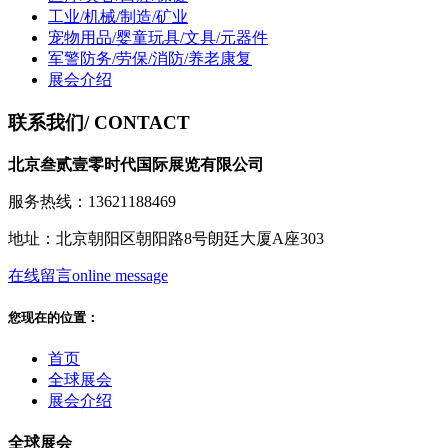
工业/机械/制造/矿业
宠物用品/婴童玩具/文具/元器件
军警防务/劳保/消防/养老康复
展会介绍
联系我们
/ CONTACT
北京叁贰壹零时代国际展览有限公司
服务热线：13621188469
地址：北京朝阳区朝阳路8号朗廷大厦A座303
在线留言
online message
您现在的位置：
首页
全球展会
展会介绍
全球展会