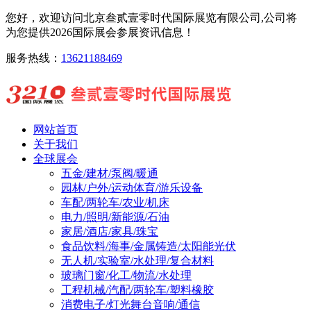
您好，欢迎访问北京叁贰壹零时代国际展览有限公司,公司将
为您提供2026国际展会参展资讯信息！
服务热线：
13621188469
网站首页
关于我们
全球展会
五金/建材/泵阀/暖通
园林/户外/运动体育/游乐设备
车配/两轮车/农业/机床
电力/照明/新能源/石油
家居/酒店/家具/珠宝
食品饮料/海事/金属铸造/太阳能光伏
无人机/实验室/水处理/复合材料
玻璃门窗/化工/物流/水处理
工程机械/汽配/两轮车/塑料橡胶
消费电子/灯光舞台音响/通信