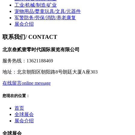
工业/机械/制造/矿业
宠物用品/婴童玩具/文具/元器件
军警防务/劳保/消防/养老康复
展会介绍
联系我们
/ CONTACT
北京叁贰壹零时代国际展览有限公司
服务热线：13621188469
地址：北京朝阳区朝阳路8号朗廷大厦A座303
在线留言
online message
您现在的位置：
首页
全球展会
展会介绍
全球展会