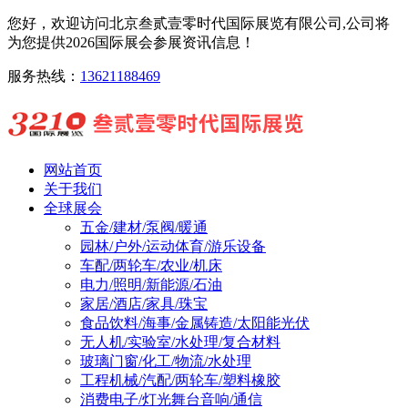
您好，欢迎访问北京叁贰壹零时代国际展览有限公司,公司将
为您提供2026国际展会参展资讯信息！
服务热线：
13621188469
网站首页
关于我们
全球展会
五金/建材/泵阀/暖通
园林/户外/运动体育/游乐设备
车配/两轮车/农业/机床
电力/照明/新能源/石油
家居/酒店/家具/珠宝
食品饮料/海事/金属铸造/太阳能光伏
无人机/实验室/水处理/复合材料
玻璃门窗/化工/物流/水处理
工程机械/汽配/两轮车/塑料橡胶
消费电子/灯光舞台音响/通信