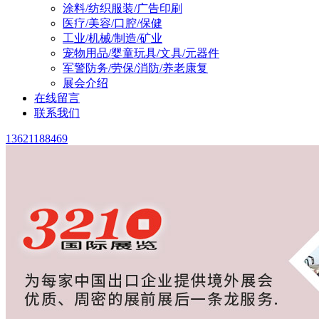
涂料/纺织服装/广告印刷
医疗/美容/口腔/保健
工业/机械/制造/矿业
宠物用品/婴童玩具/文具/元器件
军警防务/劳保/消防/养老康复
展会介绍
在线留言
联系我们
13621188469