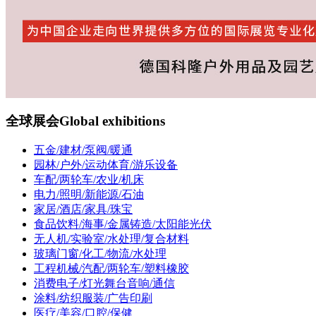
全球展会
Global exhibitions
五金/建材/泵阀/暖通
园林/户外/运动体育/游乐设备
车配/两轮车/农业/机床
电力/照明/新能源/石油
家居/酒店/家具/珠宝
食品饮料/海事/金属铸造/太阳能光伏
无人机/实验室/水处理/复合材料
玻璃门窗/化工/物流/水处理
工程机械/汽配/两轮车/塑料橡胶
消费电子/灯光舞台音响/通信
涂料/纺织服装/广告印刷
医疗/美容/口腔/保健