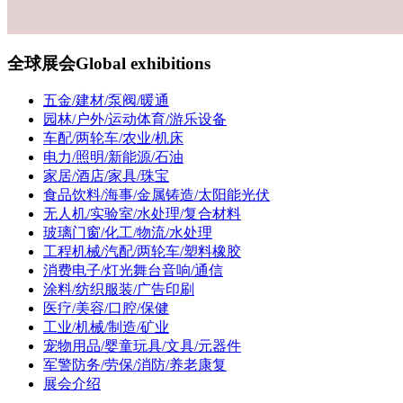
全球展会
Global exhibitions
五金/建材/泵阀/暖通
园林/户外/运动体育/游乐设备
车配/两轮车/农业/机床
电力/照明/新能源/石油
家居/酒店/家具/珠宝
食品饮料/海事/金属铸造/太阳能光伏
无人机/实验室/水处理/复合材料
玻璃门窗/化工/物流/水处理
工程机械/汽配/两轮车/塑料橡胶
消费电子/灯光舞台音响/通信
涂料/纺织服装/广告印刷
医疗/美容/口腔/保健
工业/机械/制造/矿业
宠物用品/婴童玩具/文具/元器件
军警防务/劳保/消防/养老康复
展会介绍