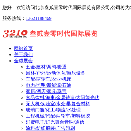
您好，欢迎访问北京叁贰壹零时代国际展览有限公司,公司将为您
服务热线：
13621188469
网站首页
关于我们
全球展会
五金/建材/泵阀/暖通
园林/户外/运动体育/游乐设备
车配/两轮车/农业/机床
电力/照明/新能源/石油
家居/酒店/家具/珠宝
食品饮料/海事/金属铸造/太阳能光伏
无人机/实验室/水处理/复合材料
玻璃门窗/化工/物流/水处理
工程机械/汽配/两轮车/塑料橡胶
消费电子/灯光舞台音响/通信
涂料/纺织服装/广告印刷