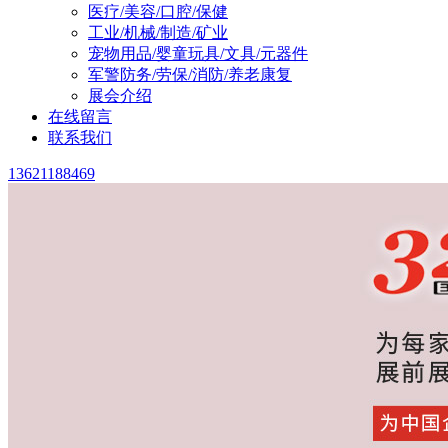
医疗/美容/口腔/保健
工业/机械/制造/矿业
宠物用品/婴童玩具/文具/元器件
军警防务/劳保/消防/养老康复
展会介绍
在线留言
联系我们
13621188469