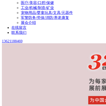
医疗/美容/口腔/保健
工业/机械/制造/矿业
宠物用品/婴童玩具/文具/元器件
军警防务/劳保/消防/养老康复
展会介绍
在线留言
联系我们
13621188469