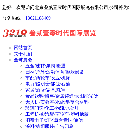
您好，欢迎访问北京叁贰壹零时代国际展览有限公司,公司将为您
服务热线：
13621188469
网站首页
关于我们
全球展会
五金/建材/泵阀/暖通
园林/户外/运动体育/游乐设备
车配/两轮车/农业/机床
电力/照明/新能源/石油
家居/酒店/家具/珠宝
食品饮料/海事/金属铸造/太阳能光伏
无人机/实验室/水处理/复合材料
玻璃门窗/化工/物流/水处理
工程机械/汽配/两轮车/塑料橡胶
消费电子/灯光舞台音响/通信
涂料/纺织服装/广告印刷