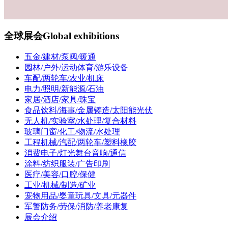
全球展会
Global exhibitions
五金/建材/泵阀/暖通
园林/户外/运动体育/游乐设备
车配/两轮车/农业/机床
电力/照明/新能源/石油
家居/酒店/家具/珠宝
食品饮料/海事/金属铸造/太阳能光伏
无人机/实验室/水处理/复合材料
玻璃门窗/化工/物流/水处理
工程机械/汽配/两轮车/塑料橡胶
消费电子/灯光舞台音响/通信
涂料/纺织服装/广告印刷
医疗/美容/口腔/保健
工业/机械/制造/矿业
宠物用品/婴童玩具/文具/元器件
军警防务/劳保/消防/养老康复
展会介绍