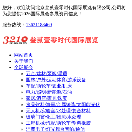
您好，欢迎访问北京叁贰壹零时代国际展览有限公司,公司将
为您提供2026国际展会参展资讯信息！
服务热线：
13621188469
网站首页
关于我们
全球展会
五金/建材/泵阀/暖通
园林/户外/运动体育/游乐设备
车配/两轮车/农业/机床
电力/照明/新能源/石油
家居/酒店/家具/珠宝
食品饮料/海事/金属铸造/太阳能光伏
无人机/实验室/水处理/复合材料
玻璃门窗/化工/物流/水处理
工程机械/汽配/两轮车/塑料橡胶
消费电子/灯光舞台音响/通信