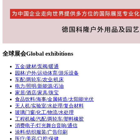
全球展会
Global exhibitions
五金/建材/泵阀/暖通
园林/户外/运动体育/游乐设备
车配/两轮车/农业/机床
电力/照明/新能源/石油
家居/酒店/家具/珠宝
食品饮料/海事/金属铸造/太阳能光伏
无人机/实验室/水处理/复合材料
玻璃门窗/化工/物流/水处理
工程机械/汽配/两轮车/塑料橡胶
消费电子/灯光舞台音响/通信
涂料/纺织服装/广告印刷
医疗/美容/口腔/保健