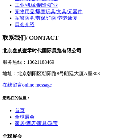
工业/机械/制造/矿业
宠物用品/婴童玩具/文具/元器件
军警防务/劳保/消防/养老康复
展会介绍
联系我们
/ CONTACT
北京叁贰壹零时代国际展览有限公司
服务热线：13621188469
地址：北京朝阳区朝阳路8号朗廷大厦A座303
在线留言
online message
您现在的位置：
首页
全球展会
家居/酒店/家具/珠宝
全球展会