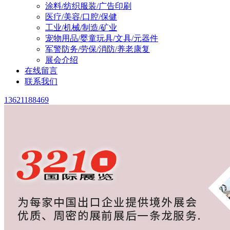
涂料/纺织服装/广告印刷
医疗/美容/口腔/保健
工业/机械/制造/矿业
宠物用品/婴童玩具/文具/元器件
军警防务/劳保/消防/养老康复
展会介绍
在线留言
联系我们
13621188469