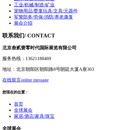
工业/机械/制造/矿业
宠物用品/婴童玩具/文具/元器件
军警防务/劳保/消防/养老康复
展会介绍
联系我们
/ CONTACT
北京叁贰壹零时代国际展览有限公司
服务热线：13621188469
地址：北京朝阳区朝阳路8号朗廷大厦A座303
在线留言
online message
您现在的位置：
首页
全球展会
家居/酒店/家具/珠宝
全球展会