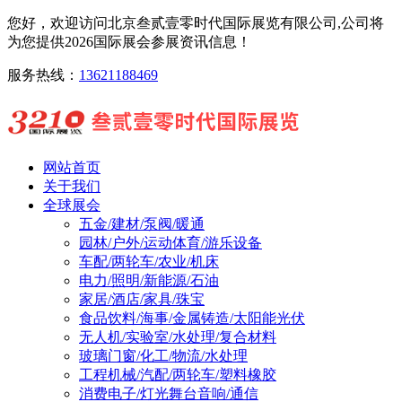
您好，欢迎访问北京叁贰壹零时代国际展览有限公司,公司将
为您提供2026国际展会参展资讯信息！
服务热线：
13621188469
网站首页
关于我们
全球展会
五金/建材/泵阀/暖通
园林/户外/运动体育/游乐设备
车配/两轮车/农业/机床
电力/照明/新能源/石油
家居/酒店/家具/珠宝
食品饮料/海事/金属铸造/太阳能光伏
无人机/实验室/水处理/复合材料
玻璃门窗/化工/物流/水处理
工程机械/汽配/两轮车/塑料橡胶
消费电子/灯光舞台音响/通信