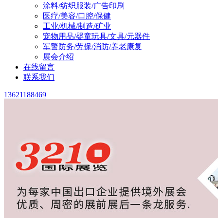
涂料/纺织服装/广告印刷
医疗/美容/口腔/保健
工业/机械/制造/矿业
宠物用品/婴童玩具/文具/元器件
军警防务/劳保/消防/养老康复
展会介绍
在线留言
联系我们
13621188469