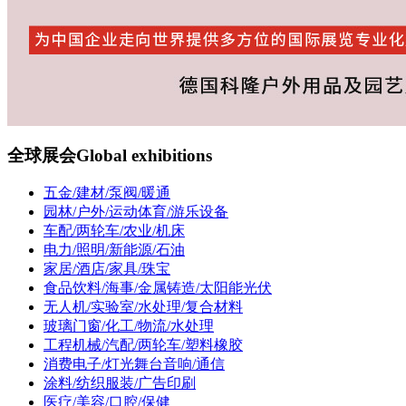
全球展会
Global exhibitions
五金/建材/泵阀/暖通
园林/户外/运动体育/游乐设备
车配/两轮车/农业/机床
电力/照明/新能源/石油
家居/酒店/家具/珠宝
食品饮料/海事/金属铸造/太阳能光伏
无人机/实验室/水处理/复合材料
玻璃门窗/化工/物流/水处理
工程机械/汽配/两轮车/塑料橡胶
消费电子/灯光舞台音响/通信
涂料/纺织服装/广告印刷
医疗/美容/口腔/保健