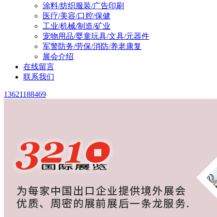
涂料/纺织服装/广告印刷
医疗/美容/口腔/保健
工业/机械/制造/矿业
宠物用品/婴童玩具/文具/元器件
军警防务/劳保/消防/养老康复
展会介绍
在线留言
联系我们
13621188469