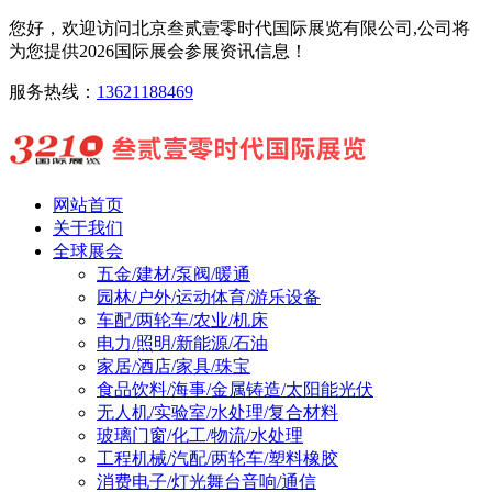
您好，欢迎访问北京叁贰壹零时代国际展览有限公司,公司将
为您提供2026国际展会参展资讯信息！
服务热线：
13621188469
网站首页
关于我们
全球展会
五金/建材/泵阀/暖通
园林/户外/运动体育/游乐设备
车配/两轮车/农业/机床
电力/照明/新能源/石油
家居/酒店/家具/珠宝
食品饮料/海事/金属铸造/太阳能光伏
无人机/实验室/水处理/复合材料
玻璃门窗/化工/物流/水处理
工程机械/汽配/两轮车/塑料橡胶
消费电子/灯光舞台音响/通信