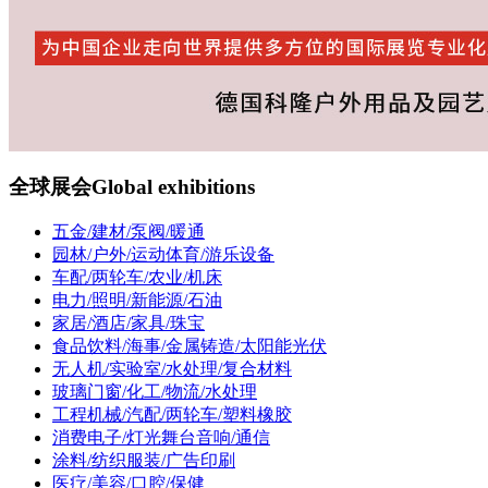
全球展会
Global exhibitions
五金/建材/泵阀/暖通
园林/户外/运动体育/游乐设备
车配/两轮车/农业/机床
电力/照明/新能源/石油
家居/酒店/家具/珠宝
食品饮料/海事/金属铸造/太阳能光伏
无人机/实验室/水处理/复合材料
玻璃门窗/化工/物流/水处理
工程机械/汽配/两轮车/塑料橡胶
消费电子/灯光舞台音响/通信
涂料/纺织服装/广告印刷
医疗/美容/口腔/保健