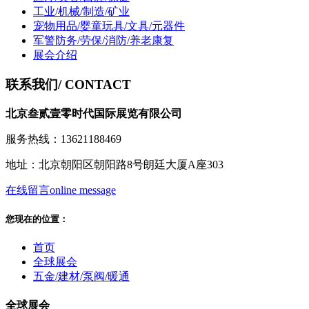
工业/机械/制造/矿业
宠物用品/婴童玩具/文具/元器件
军警防务/劳保/消防/养老康复
展会介绍
联系我们
/ CONTACT
北京叁贰壹零时代国际展览有限公司
服务热线：13621188469
地址：北京朝阳区朝阳路8号朗廷大厦A座303
在线留言
online message
您现在的位置：
首页
全球展会
五金/建材/泵阀/暖通
全球展会