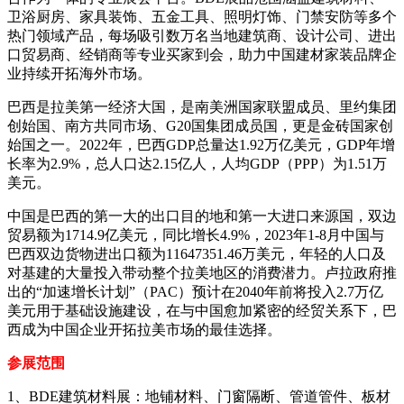
卫浴厨房、家具装饰、五金工具、照明灯饰、门禁安防等多个
热门领域产品，每场吸引数万名当地建筑商、设计公司、进出
口贸易商、经销商等专业买家到会，助力中国建材家装品牌企
业持续开拓海外市场。
巴西是拉美第一经济大国，是南美洲国家联盟成员、里约集团
创始国、南方共同市场、G20国集团成员国，更是金砖国家创
始国之一。2022年，巴西GDP总量达1.92万亿美元，GDP年增
长率为2.9%，总人口达2.15亿人，人均GDP（PPP）为1.51万
美元。
中国是巴西的第一大的出口目的地和第一大进口来源国，双边
贸易额为1714.9亿美元，同比增长4.9%，2023年1-8月中国与
巴西双边货物进出口额为11647351.46万美元，年轻的人口及
对基建的大量投入带动整个拉美地区的消费潜力。卢拉政府推
出的“加速增长计划”（PAC）预计在2040年前将投入2.7万亿
美元用于基础设施建设，在与中国愈加紧密的经贸关系下，巴
西成为中国企业开拓拉美市场的最佳选择。
参展范围
1、BDE建筑材料展：地铺材料、门窗隔断、管道管件、板材