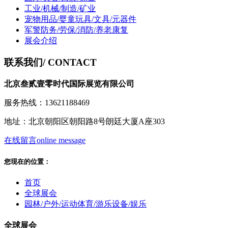
工业/机械/制造/矿业
宠物用品/婴童玩具/文具/元器件
军警防务/劳保/消防/养老康复
展会介绍
联系我们
/ CONTACT
北京叁贰壹零时代国际展览有限公司
服务热线：13621188469
地址：北京朝阳区朝阳路8号朗廷大厦A座303
在线留言
online message
您现在的位置：
首页
全球展会
园林/户外/运动体育/游乐设备/娱乐
全球展会