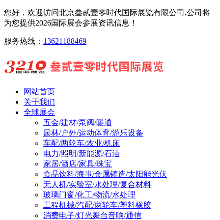
您好，欢迎访问北京叁贰壹零时代国际展览有限公司,公司将
为您提供2026国际展会参展资讯信息！
服务热线：
13621188469
网站首页
关于我们
全球展会
五金/建材/泵阀/暖通
园林/户外/运动体育/游乐设备
车配/两轮车/农业/机床
电力/照明/新能源/石油
家居/酒店/家具/珠宝
食品饮料/海事/金属铸造/太阳能光伏
无人机/实验室/水处理/复合材料
玻璃门窗/化工/物流/水处理
工程机械/汽配/两轮车/塑料橡胶
消费电子/灯光舞台音响/通信