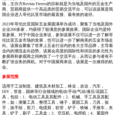
场，主办方Revista Fierros的目标就是为当地及国外的五金生产
商、贸易商提供一个高品质的贸易交流平台，可以说该展是我
国企业进入哥伦比亚市场的最直接、最有效的途径。
2023年哥伦比亚国际五金展圆满举办成功，聚集了当地及国外
企业200多家，均获得了较满意的参展效果。国际企业均是特
装参展。对于中国企业来说，参加该展不仅可以进一步了解哥
伦比亚五金市场的发展，也可以进一步了解南美的五金市场走
向。该展会聚集了世界上五金行业内的各大主导品牌，主导着
业内的潮流走向趋势。该展会高度的国际性和供应的多元性为
参展商和参观商之间构筑了一个交流平台，从而让参与者有不
断扩张业务的商机。对于中国展商来说，该展是一次难得的机
会。
参展范围
适用于工业制造、建筑及木材加工，林业，农业，汽车，
DIY，管道，园林等行业领域的电动/手动/气动/液压/花园工
具，包括：1、电动工具及其配件；2、机械、手工具及其配
件，如：测量工具，整理工具，锤子，紧固工具，刀具，扳
手，扳手组，剪刀，电缆剪，软管，铲子，铁锹，手推车，夹
具，铲子，刷子，工具盒；3、空压机，电焊机；4、紧固件