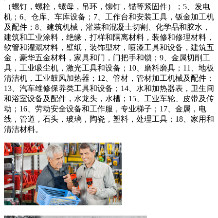
（螺钉，螺栓，螺母，吊环，铆钉，锚等紧固件）；5、发电
机；6、仓库、车库设备；7、工作台和安装工具，钣金加工机
及配件；8、建筑机械，灌装和混凝土切割、化学品和胶水，
建筑和工业涂料，绝缘，打样和隔离材料，装修和修理材料，
软管和灌溉材料，壁纸，装饰型材，喷漆工具和设备，建筑五
金，豪华五金材料，家具和门，门把手和锁；9、金属切削工
具，工业吸尘机，激光工具和设备；10、磨料磨具；11、地板
清洁机，工业鼓风加热器；12、管材，管材加工机械及配件；
13、汽车维修保养类工具和设备；14、水和加热器表，卫生间
和浴室设备及配件，水龙头，水槽；15、工业车轮、皮带及传
动；16、劳动安全设备和工作服，专业梯子；17、金属，电
线，管道，石头，玻璃，陶瓷，塑料，处理工具；18、家用和
清洁材料。