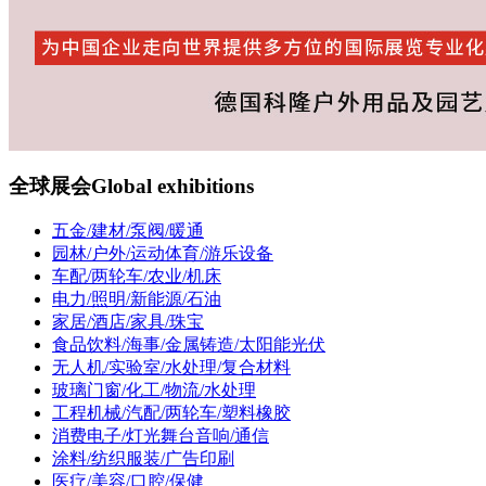
全球展会
Global exhibitions
五金/建材/泵阀/暖通
园林/户外/运动体育/游乐设备
车配/两轮车/农业/机床
电力/照明/新能源/石油
家居/酒店/家具/珠宝
食品饮料/海事/金属铸造/太阳能光伏
无人机/实验室/水处理/复合材料
玻璃门窗/化工/物流/水处理
工程机械/汽配/两轮车/塑料橡胶
消费电子/灯光舞台音响/通信
涂料/纺织服装/广告印刷
医疗/美容/口腔/保健