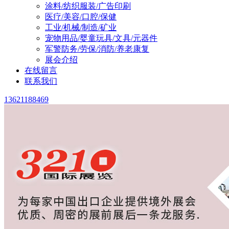
涂料/纺织服装/广告印刷
医疗/美容/口腔/保健
工业/机械/制造/矿业
宠物用品/婴童玩具/文具/元器件
军警防务/劳保/消防/养老康复
展会介绍
在线留言
联系我们
13621188469