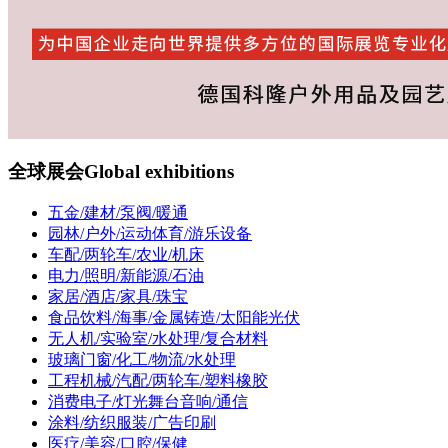
全球展会
Global exhibitions
五金/建材/泵阀/暖通
园林/户外/运动体育/游乐设备
车配/两轮车/农业/机床
电力/照明/新能源/石油
家居/酒店/家具/珠宝
食品饮料/海事/金属铸造/太阳能光伏
无人机/实验室/水处理/复合材料
玻璃门窗/化工/物流/水处理
工程机械/汽配/两轮车/塑料橡胶
消费电子/灯光舞台音响/通信
涂料/纺织服装/广告印刷
医疗/美容/口腔/保健