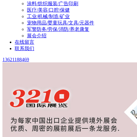
涂料/纺织服装/广告印刷
医疗/美容/口腔/保健
工业/机械/制造/矿业
宠物用品/婴童玩具/文具/元器件
军警防务/劳保/消防/养老康复
展会介绍
在线留言
联系我们
13621188469