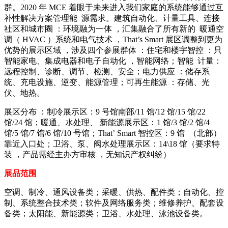
群。2020 年 MCE 着眼于未来进入我们家庭的系统能够通过互
补性解决方案管理能 源需求。建筑自动化、计量工具、连接
社区和城市圈 ：环境融为一体 ，汇集融合了所有新的 暖通空
调（ HVAC ）系统和电气技术 ，That’s Smart 展区调整到更为
优势的展示区域 ，涉及四个参展群体 ：住宅和楼宇智控 ：只
智能家电、集成电器和电子自动化 ，智能网络；智能 计量：
远程控制、诊断、调节、检测、安全；电力供应 ：储存系
统、充电设施、逆变、能源管理；可再生能源 ：存储、光
伏、地热。
展区分布 ：制冷展示区：9 号馆南部/11 馆/12 馆/15 馆/22
馆/24 馆；暖通、水处理、 新能源展示区：1 馆/3 馆/2 馆/4
馆/5 馆/7 馆/6 馆/10 号馆；That’ Smart 智控区：9 馆 （北部）
靠近入口处；卫浴、泵、阀水处理展示区：14\18 馆（要求特
装 ，产品需经主办方审核 ，无知识产权纠纷）
展品范围
空调、制冷、通风设备类；采暖、供热、配件类；自动化、控
制、系统整合技术类；软件及网络服务类；维修养护、配套设
备类；太阳能、新能源类；卫浴、水处理、泳池设备类。