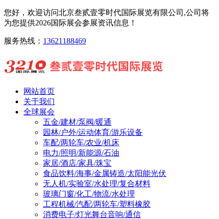
您好，欢迎访问北京叁贰壹零时代国际展览有限公司,公司将
为您提供2026国际展会参展资讯信息！
服务热线：
13621188469
网站首页
关于我们
全球展会
五金/建材/泵阀/暖通
园林/户外/运动体育/游乐设备
车配/两轮车/农业/机床
电力/照明/新能源/石油
家居/酒店/家具/珠宝
食品饮料/海事/金属铸造/太阳能光伏
无人机/实验室/水处理/复合材料
玻璃门窗/化工/物流/水处理
工程机械/汽配/两轮车/塑料橡胶
消费电子/灯光舞台音响/通信