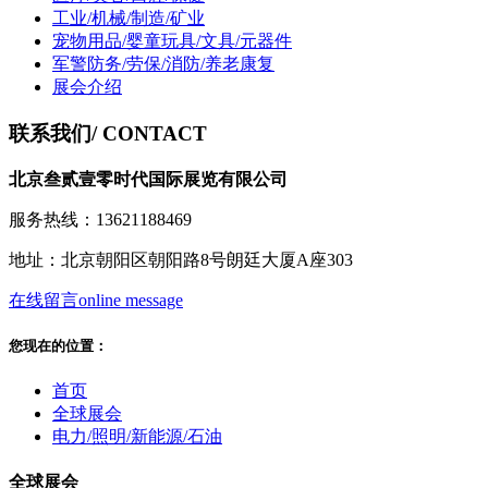
工业/机械/制造/矿业
宠物用品/婴童玩具/文具/元器件
军警防务/劳保/消防/养老康复
展会介绍
联系我们
/ CONTACT
北京叁贰壹零时代国际展览有限公司
服务热线：13621188469
地址：北京朝阳区朝阳路8号朗廷大厦A座303
在线留言
online message
您现在的位置：
首页
全球展会
电力/照明/新能源/石油
全球展会