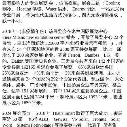
最有影响力的专业展览 会 ，位高权重。展会主题 ：Cooling
制冷、 Heating 供暖、Water 供水、 Energy 能源 ，一站式采购
专业商展 ，作为现代生活方式的核心 ，四大元素相辅相成 ，
缺一不可。
2018 年（非疫情年份）该展览会在米兰国际展览中心
Fiera Milano new exhibition center 举办 ，开放了展览中心 22 个
展馆 ，展出净面积达 325000 平方米(行业展示面积第一) ，共
有来自 54 个国家和地区的近 2388 家直接参展商 ，比上一届
增长了 200 余家参展 企业。齐聚 Ferroli、Danfoss、LG、美
的、Daikin 等国际知名企业。三天展会共有来自 142 个国家的
专业客商 162165 名观众参观了展览 ，65%来自欧洲各国 ，
25%来自亚洲 ，4%来 自非洲 ，3%来自美洲及澳洲。主办方
邀请函来自 34 个国家的 292 个卖家代表团。专业媒 体、大众
媒体、点事、广播同步宣传。 中国参展企业有奥克斯、格兰
仕、达等 151 家参展商 ，其中 104 家为重复参展企业。中国
区展示面积达到 2824 平米 ：制冷展示区为 1093 平米 ，暖通
展示区为 1650 平米。
2024 展会亮点 ：2018 年 That’s Smart 取得了巨大成功 ，参展
商近 50 家 ，包括 ABB、 Gewiss、VP Solar、Fronius、Solar
Word、Sistemi Fotovoltaic i 等重要参与者 ，代表了 所有集