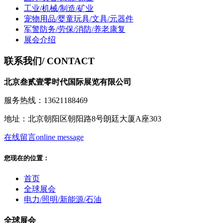
工业/机械/制造/矿业
宠物用品/婴童玩具/文具/元器件
军警防务/劳保/消防/养老康复
展会介绍
联系我们
/ CONTACT
北京叁贰壹零时代国际展览有限公司
服务热线：13621188469
地址：北京朝阳区朝阳路8号朗廷大厦A座303
在线留言
online message
您现在的位置：
首页
全球展会
电力/照明/新能源/石油
全球展会