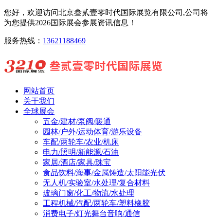
您好，欢迎访问北京叁贰壹零时代国际展览有限公司,公司将
为您提供2026国际展会参展资讯信息！
服务热线：
13621188469
网站首页
关于我们
全球展会
五金/建材/泵阀/暖通
园林/户外/运动体育/游乐设备
车配/两轮车/农业/机床
电力/照明/新能源/石油
家居/酒店/家具/珠宝
食品饮料/海事/金属铸造/太阳能光伏
无人机/实验室/水处理/复合材料
玻璃门窗/化工/物流/水处理
工程机械/汽配/两轮车/塑料橡胶
消费电子/灯光舞台音响/通信