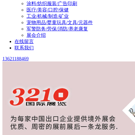
涂料/纺织服装/广告印刷
医疗/美容/口腔/保健
工业/机械/制造/矿业
宠物用品/婴童玩具/文具/元器件
军警防务/劳保/消防/养老康复
展会介绍
在线留言
联系我们
13621188469