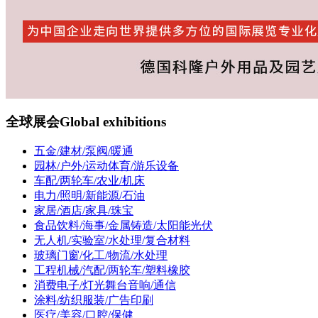
全球展会
Global exhibitions
五金/建材/泵阀/暖通
园林/户外/运动体育/游乐设备
车配/两轮车/农业/机床
电力/照明/新能源/石油
家居/酒店/家具/珠宝
食品饮料/海事/金属铸造/太阳能光伏
无人机/实验室/水处理/复合材料
玻璃门窗/化工/物流/水处理
工程机械/汽配/两轮车/塑料橡胶
消费电子/灯光舞台音响/通信
涂料/纺织服装/广告印刷
医疗/美容/口腔/保健