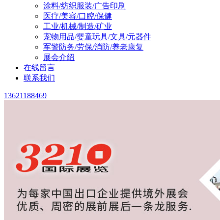
涂料/纺织服装/广告印刷
医疗/美容/口腔/保健
工业/机械/制造/矿业
宠物用品/婴童玩具/文具/元器件
军警防务/劳保/消防/养老康复
展会介绍
在线留言
联系我们
13621188469