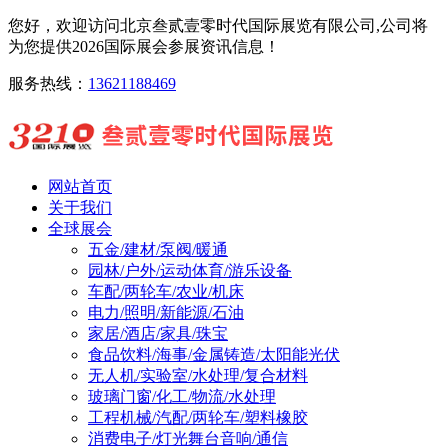
您好，欢迎访问北京叁贰壹零时代国际展览有限公司,公司将
为您提供2026国际展会参展资讯信息！
服务热线：
13621188469
网站首页
关于我们
全球展会
五金/建材/泵阀/暖通
园林/户外/运动体育/游乐设备
车配/两轮车/农业/机床
电力/照明/新能源/石油
家居/酒店/家具/珠宝
食品饮料/海事/金属铸造/太阳能光伏
无人机/实验室/水处理/复合材料
玻璃门窗/化工/物流/水处理
工程机械/汽配/两轮车/塑料橡胶
消费电子/灯光舞台音响/通信