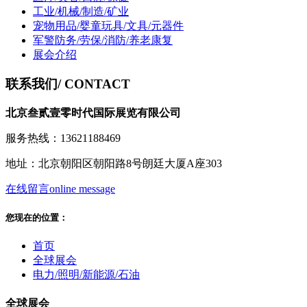
工业/机械/制造/矿业
宠物用品/婴童玩具/文具/元器件
军警防务/劳保/消防/养老康复
展会介绍
联系我们
/ CONTACT
北京叁贰壹零时代国际展览有限公司
服务热线：13621188469
地址：北京朝阳区朝阳路8号朗廷大厦A座303
在线留言
online message
您现在的位置：
首页
全球展会
电力/照明/新能源/石油
全球展会