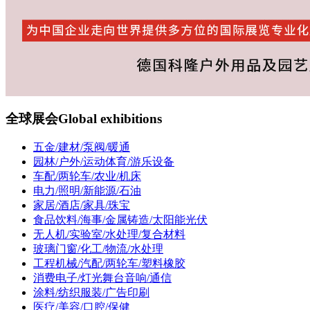
全球展会
Global exhibitions
五金/建材/泵阀/暖通
园林/户外/运动体育/游乐设备
车配/两轮车/农业/机床
电力/照明/新能源/石油
家居/酒店/家具/珠宝
食品饮料/海事/金属铸造/太阳能光伏
无人机/实验室/水处理/复合材料
玻璃门窗/化工/物流/水处理
工程机械/汽配/两轮车/塑料橡胶
消费电子/灯光舞台音响/通信
涂料/纺织服装/广告印刷
医疗/美容/口腔/保健