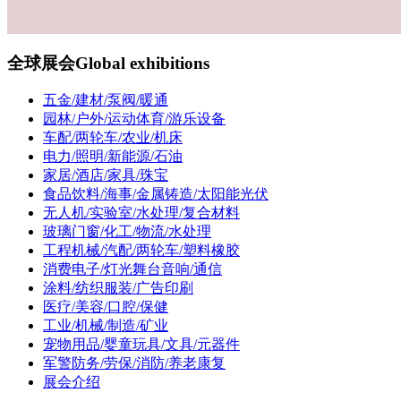
全球展会
Global exhibitions
五金/建材/泵阀/暖通
园林/户外/运动体育/游乐设备
车配/两轮车/农业/机床
电力/照明/新能源/石油
家居/酒店/家具/珠宝
食品饮料/海事/金属铸造/太阳能光伏
无人机/实验室/水处理/复合材料
玻璃门窗/化工/物流/水处理
工程机械/汽配/两轮车/塑料橡胶
消费电子/灯光舞台音响/通信
涂料/纺织服装/广告印刷
医疗/美容/口腔/保健
工业/机械/制造/矿业
宠物用品/婴童玩具/文具/元器件
军警防务/劳保/消防/养老康复
展会介绍