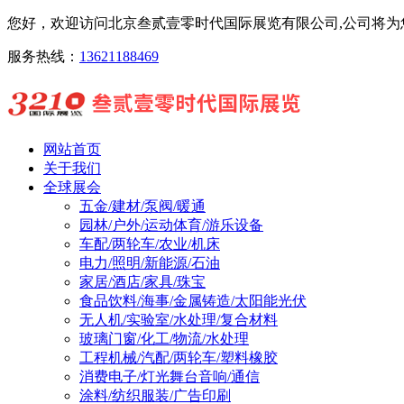
您好，欢迎访问北京叁贰壹零时代国际展览有限公司,公司将为您
服务热线：
13621188469
网站首页
关于我们
全球展会
五金/建材/泵阀/暖通
园林/户外/运动体育/游乐设备
车配/两轮车/农业/机床
电力/照明/新能源/石油
家居/酒店/家具/珠宝
食品饮料/海事/金属铸造/太阳能光伏
无人机/实验室/水处理/复合材料
玻璃门窗/化工/物流/水处理
工程机械/汽配/两轮车/塑料橡胶
消费电子/灯光舞台音响/通信
涂料/纺织服装/广告印刷