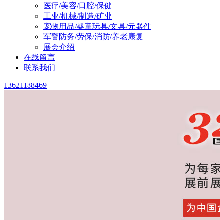
医疗/美容/口腔/保健
工业/机械/制造/矿业
宠物用品/婴童玩具/文具/元器件
军警防务/劳保/消防/养老康复
展会介绍
在线留言
联系我们
13621188469