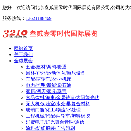
您好，欢迎访问北京叁贰壹零时代国际展览有限公司,公司将为您
服务热线：
13621188469
网站首页
关于我们
全球展会
五金/建材/泵阀/暖通
园林/户外/运动体育/游乐设备
车配/两轮车/农业/机床
电力/照明/新能源/石油
家居/酒店/家具/珠宝
食品饮料/海事/金属铸造/太阳能光伏
无人机/实验室/水处理/复合材料
玻璃门窗/化工/物流/水处理
工程机械/汽配/两轮车/塑料橡胶
消费电子/灯光舞台音响/通信
涂料/纺织服装/广告印刷