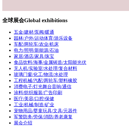
全球展会
Global exhibitions
五金/建材/泵阀/暖通
园林/户外/运动体育/游乐设备
车配/两轮车/农业/机床
电力/照明/新能源/石油
家居/酒店/家具/珠宝
食品饮料/海事/金属铸造/太阳能光伏
无人机/实验室/水处理/复合材料
玻璃门窗/化工/物流/水处理
工程机械/汽配/两轮车/塑料橡胶
消费电子/灯光舞台音响/通信
涂料/纺织服装/广告印刷
医疗/美容/口腔/保健
工业/机械/制造/矿业
宠物用品/婴童玩具/文具/元器件
军警防务/劳保/消防/养老康复
展会介绍