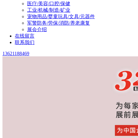
医疗/美容/口腔/保健
工业/机械/制造/矿业
宠物用品/婴童玩具/文具/元器件
军警防务/劳保/消防/养老康复
展会介绍
在线留言
联系我们
13621188469