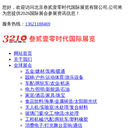
您好，欢迎访问北京叁贰壹零时代国际展览有限公司,公司将
为您提供2026国际展会参展资讯信息！
服务热线：
13621188469
网站首页
关于我们
全球展会
五金/建材/泵阀/暖通
园林/户外/运动体育/游乐设备
车配/两轮车/农业/机床
电力/照明/新能源/石油
家居/酒店/家具/珠宝
食品饮料/海事/金属铸造/太阳能光伏
无人机/实验室/水处理/复合材料
玻璃门窗/化工/物流/水处理
工程机械/汽配/两轮车/塑料橡胶
消费电子/灯光舞台音响/通信