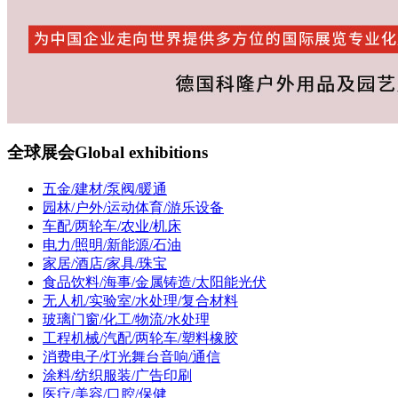
全球展会
Global exhibitions
五金/建材/泵阀/暖通
园林/户外/运动体育/游乐设备
车配/两轮车/农业/机床
电力/照明/新能源/石油
家居/酒店/家具/珠宝
食品饮料/海事/金属铸造/太阳能光伏
无人机/实验室/水处理/复合材料
玻璃门窗/化工/物流/水处理
工程机械/汽配/两轮车/塑料橡胶
消费电子/灯光舞台音响/通信
涂料/纺织服装/广告印刷
医疗/美容/口腔/保健