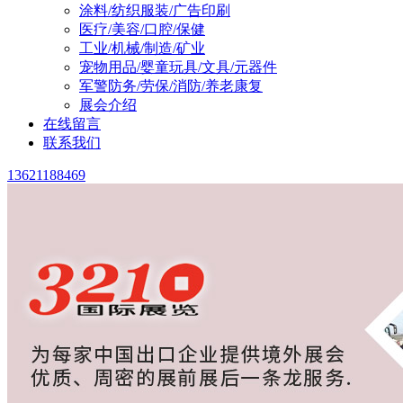
涂料/纺织服装/广告印刷
医疗/美容/口腔/保健
工业/机械/制造/矿业
宠物用品/婴童玩具/文具/元器件
军警防务/劳保/消防/养老康复
展会介绍
在线留言
联系我们
13621188469