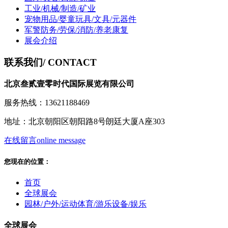
工业/机械/制造/矿业
宠物用品/婴童玩具/文具/元器件
军警防务/劳保/消防/养老康复
展会介绍
联系我们
/ CONTACT
北京叁贰壹零时代国际展览有限公司
服务热线：13621188469
地址：北京朝阳区朝阳路8号朗廷大厦A座303
在线留言
online message
您现在的位置：
首页
全球展会
园林/户外/运动体育/游乐设备/娱乐
全球展会