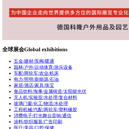
全球展会
Global exhibitions
五金/建材/泵阀/暖通
园林/户外/运动体育/游乐设备
车配/两轮车/农业/机床
电力/照明/新能源/石油
家居/酒店/家具/珠宝
食品饮料/海事/金属铸造/太阳能光伏
无人机/实验室/水处理/复合材料
玻璃门窗/化工/物流/水处理
工程机械/汽配/两轮车/塑料橡胶
消费电子/灯光舞台音响/通信
涂料/纺织服装/广告印刷
医疗/美容/口腔/保健