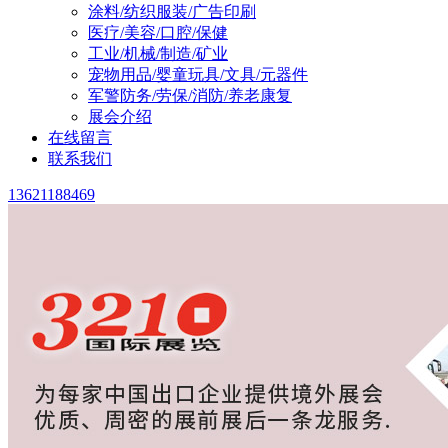
涂料/纺织服装/广告印刷
医疗/美容/口腔/保健
工业/机械/制造/矿业
宠物用品/婴童玩具/文具/元器件
军警防务/劳保/消防/养老康复
展会介绍
在线留言
联系我们
13621188469