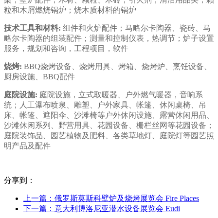
粒和木屑燃烧锅炉；烧木质材料的锅炉
技术工具和材料:
组件和火炉配件；马略尔卡陶器、瓷砖、马
略尔卡陶器的组装配件；测量和控制仪表，热调节；炉子设置
服务，规划和咨询，工程项目，软件
烧烤:
BBQ烧烤设备、烧烤用具、烤箱、烧烤炉、烹饪设备、
厨房设施、BBQ配件
庭院设施:
庭院设施，立式取暖器、户外燃气暖器，音响系
统；人工瀑布喷泉、雕塑、户外家具、帐篷、休闲桌椅、吊
床、帐篷、遮阳伞、沙滩椅等户外休闲设施、露营休闲用品、
沙滩休闲系列、野营用具、花园设备、栅栏丝网等花园设备；
庭院装饰品、园艺植物及肥料、各类草地灯、庭院灯等园艺照
明产品及配件
分享到：
上一篇：俄罗斯莫斯科壁炉及烧烤展览会 Fire Places
下一篇：意大利博洛尼亚潜水设备展览会 Eudi