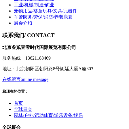
工业/机械/制造/矿业
宠物用品/婴童玩具/文具/元器件
军警防务/劳保/消防/养老康复
展会介绍
联系我们
/ CONTACT
北京叁贰壹零时代国际展览有限公司
服务热线：13621188469
地址：北京朝阳区朝阳路8号朗廷大厦A座303
在线留言
online message
您现在的位置：
首页
全球展会
园林/户外/运动体育/游乐设备/娱乐
全球展会