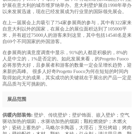
炉展在意大利的城市维罗纳举办。意大利壁炉展自1998年举办
以来发展迅速，现在已经发展成为行业里的国际领先展会。
在上一届展会上共吸引了754家参展商的参与，其中有322家来
自意大利以外的国家，在展会上的展位面积达到了105000平
米，并有超过75000人的游客来到这里，其中包括14540名是来
自69个不同国家的外国游客。
在参展商的满意度调查中显示，91%的人都是积极的，8%的
人是中立的，1%是否定的。如此发展来看，的Progetto Fuoco
必将形势大好，且参展者和游客的数量一定会呈增长趋势，迎
来新的高峰。 很多人好奇Progetto Fuoco为何在短短的时间内
取得如此大的成果，其实成功的关键就在于展出的产品一定是
高品质与无可挑剔的。
展品范围
供暖内部装饰:
壁炉、传统壁炉；壁炉饰面、嵌入壁炉；空气
驱动加热的烟囱，水驱动加热的烟囱；颗粒燃烧炉；木燃火
炉；瓷砖上蓄热炉，马略尔卡陶器，大理石；烹饪烤箱；烤肉
架；壁炉配件；木材、颗粒、木砖；引火剂；清洁用品类，颗