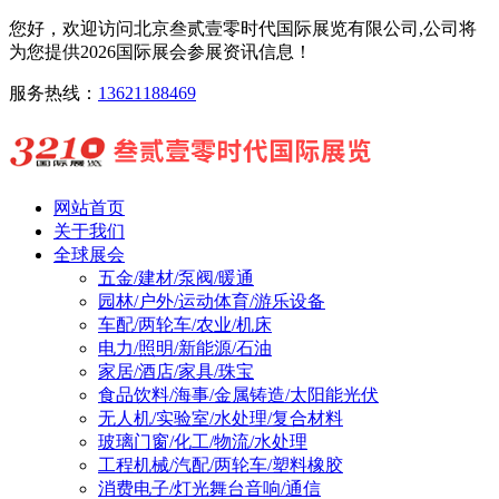
您好，欢迎访问北京叁贰壹零时代国际展览有限公司,公司将
为您提供2026国际展会参展资讯信息！
服务热线：
13621188469
网站首页
关于我们
全球展会
五金/建材/泵阀/暖通
园林/户外/运动体育/游乐设备
车配/两轮车/农业/机床
电力/照明/新能源/石油
家居/酒店/家具/珠宝
食品饮料/海事/金属铸造/太阳能光伏
无人机/实验室/水处理/复合材料
玻璃门窗/化工/物流/水处理
工程机械/汽配/两轮车/塑料橡胶
消费电子/灯光舞台音响/通信