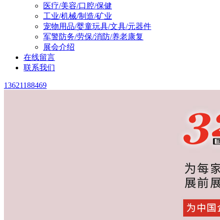
医疗/美容/口腔/保健
工业/机械/制造/矿业
宠物用品/婴童玩具/文具/元器件
军警防务/劳保/消防/养老康复
展会介绍
在线留言
联系我们
13621188469