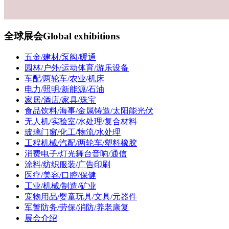
全球展会
Global exhibitions
五金/建材/泵阀/暖通
园林/户外/运动体育/游乐设备
车配/两轮车/农业/机床
电力/照明/新能源/石油
家居/酒店/家具/珠宝
食品饮料/海事/金属铸造/太阳能光伏
无人机/实验室/水处理/复合材料
玻璃门窗/化工/物流/水处理
工程机械/汽配/两轮车/塑料橡胶
消费电子/灯光舞台音响/通信
涂料/纺织服装/广告印刷
医疗/美容/口腔/保健
工业/机械/制造/矿业
宠物用品/婴童玩具/文具/元器件
军警防务/劳保/消防/养老康复
展会介绍