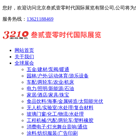
您好，欢迎访问北京叁贰壹零时代国际展览有限公司,公司将为您
服务热线：
13621188469
网站首页
关于我们
全球展会
五金/建材/泵阀/暖通
园林/户外/运动体育/游乐设备
车配/两轮车/农业/机床
电力/照明/新能源/石油
家居/酒店/家具/珠宝
食品饮料/海事/金属铸造/太阳能光伏
无人机/实验室/水处理/复合材料
玻璃门窗/化工/物流/水处理
工程机械/汽配/两轮车/塑料橡胶
消费电子/灯光舞台音响/通信
涂料/纺织服装/广告印刷