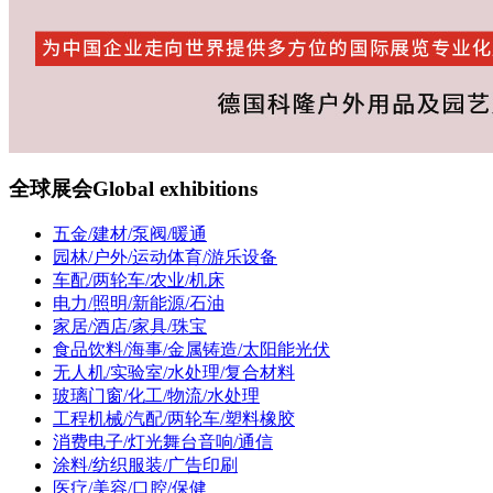
全球展会
Global exhibitions
五金/建材/泵阀/暖通
园林/户外/运动体育/游乐设备
车配/两轮车/农业/机床
电力/照明/新能源/石油
家居/酒店/家具/珠宝
食品饮料/海事/金属铸造/太阳能光伏
无人机/实验室/水处理/复合材料
玻璃门窗/化工/物流/水处理
工程机械/汽配/两轮车/塑料橡胶
消费电子/灯光舞台音响/通信
涂料/纺织服装/广告印刷
医疗/美容/口腔/保健