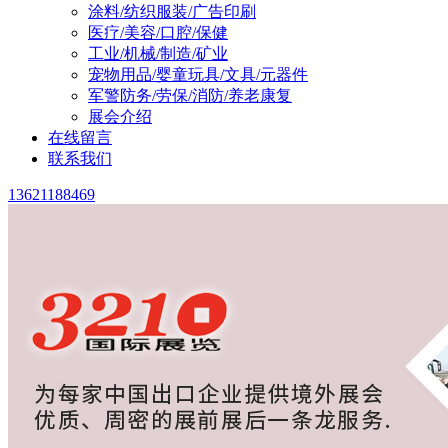
涂料/纺织服装/广告印刷
医疗/美容/口腔/保健
工业/机械/制造/矿业
宠物用品/婴童玩具/文具/元器件
军警防务/劳保/消防/养老康复
展会介绍
在线留言
联系我们
13621188469