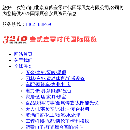
您好，欢迎访问北京叁贰壹零时代国际展览有限公司,公司将
为您提供2026国际展会参展资讯信息！
服务热线：
13621188469
网站首页
关于我们
全球展会
五金/建材/泵阀/暖通
园林/户外/运动体育/游乐设备
车配/两轮车/农业/机床
电力/照明/新能源/石油
家居/酒店/家具/珠宝
食品饮料/海事/金属铸造/太阳能光伏
无人机/实验室/水处理/复合材料
玻璃门窗/化工/物流/水处理
工程机械/汽配/两轮车/塑料橡胶
消费电子/灯光舞台音响/通信