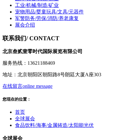
工业/机械/制造/矿业
宠物用品/婴童玩具/文具/元器件
军警防务/劳保/消防/养老康复
展会介绍
联系我们
/ CONTACT
北京叁贰壹零时代国际展览有限公司
服务热线：13621188469
地址：北京朝阳区朝阳路8号朗廷大厦A座303
在线留言
online message
您现在的位置：
首页
全球展会
食品饮料/海事/金属铸造/太阳能光伏
全球展会