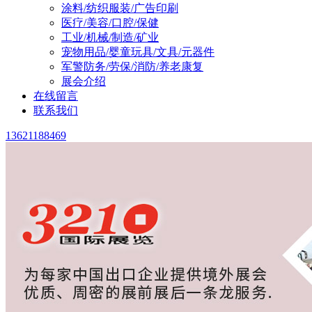
涂料/纺织服装/广告印刷
医疗/美容/口腔/保健
工业/机械/制造/矿业
宠物用品/婴童玩具/文具/元器件
军警防务/劳保/消防/养老康复
展会介绍
在线留言
联系我们
13621188469