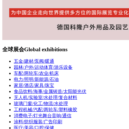
全球展会
Global exhibitions
五金/建材/泵阀/暖通
园林/户外/运动体育/游乐设备
车配/两轮车/农业/机床
电力/照明/新能源/石油
家居/酒店/家具/珠宝
食品饮料/海事/金属铸造/太阳能光伏
无人机/实验室/水处理/复合材料
玻璃门窗/化工/物流/水处理
工程机械/汽配/两轮车/塑料橡胶
消费电子/灯光舞台音响/通信
涂料/纺织服装/广告印刷
医疗/美容/口腔/保健