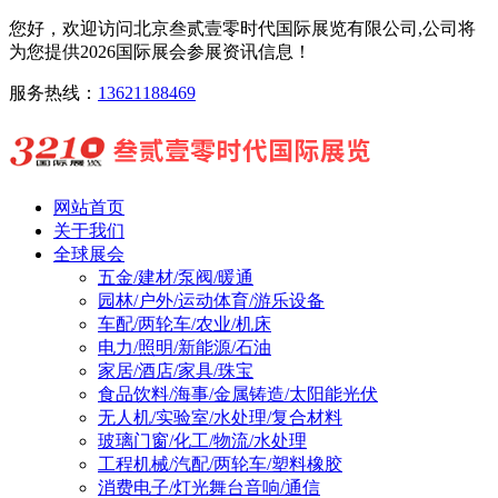
您好，欢迎访问北京叁贰壹零时代国际展览有限公司,公司将
为您提供2026国际展会参展资讯信息！
服务热线：
13621188469
网站首页
关于我们
全球展会
五金/建材/泵阀/暖通
园林/户外/运动体育/游乐设备
车配/两轮车/农业/机床
电力/照明/新能源/石油
家居/酒店/家具/珠宝
食品饮料/海事/金属铸造/太阳能光伏
无人机/实验室/水处理/复合材料
玻璃门窗/化工/物流/水处理
工程机械/汽配/两轮车/塑料橡胶
消费电子/灯光舞台音响/通信