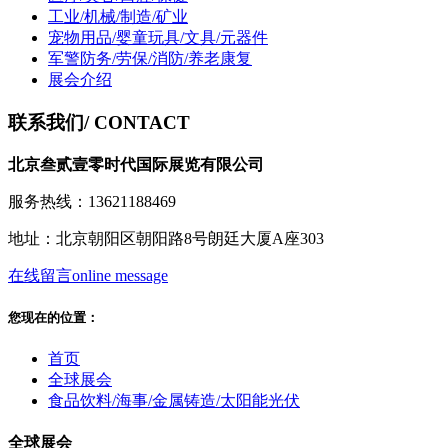
工业/机械/制造/矿业
宠物用品/婴童玩具/文具/元器件
军警防务/劳保/消防/养老康复
展会介绍
联系我们
/ CONTACT
北京叁贰壹零时代国际展览有限公司
服务热线：13621188469
地址：北京朝阳区朝阳路8号朗廷大厦A座303
在线留言
online message
您现在的位置：
首页
全球展会
食品饮料/海事/金属铸造/太阳能光伏
全球展会