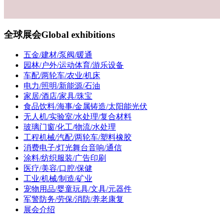
全球展会
Global exhibitions
五金/建材/泵阀/暖通
园林/户外/运动体育/游乐设备
车配/两轮车/农业/机床
电力/照明/新能源/石油
家居/酒店/家具/珠宝
食品饮料/海事/金属铸造/太阳能光伏
无人机/实验室/水处理/复合材料
玻璃门窗/化工/物流/水处理
工程机械/汽配/两轮车/塑料橡胶
消费电子/灯光舞台音响/通信
涂料/纺织服装/广告印刷
医疗/美容/口腔/保健
工业/机械/制造/矿业
宠物用品/婴童玩具/文具/元器件
军警防务/劳保/消防/养老康复
展会介绍