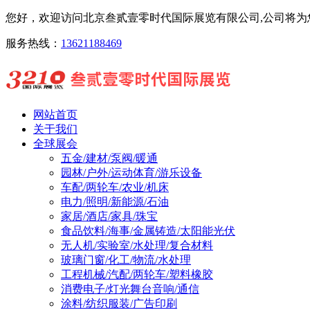
您好，欢迎访问北京叁贰壹零时代国际展览有限公司,公司将为您
服务热线：
13621188469
网站首页
关于我们
全球展会
五金/建材/泵阀/暖通
园林/户外/运动体育/游乐设备
车配/两轮车/农业/机床
电力/照明/新能源/石油
家居/酒店/家具/珠宝
食品饮料/海事/金属铸造/太阳能光伏
无人机/实验室/水处理/复合材料
玻璃门窗/化工/物流/水处理
工程机械/汽配/两轮车/塑料橡胶
消费电子/灯光舞台音响/通信
涂料/纺织服装/广告印刷