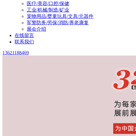
医疗/美容/口腔/保健
工业/机械/制造/矿业
宠物用品/婴童玩具/文具/元器件
军警防务/劳保/消防/养老康复
展会介绍
在线留言
联系我们
13621188469