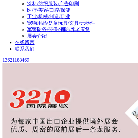
涂料/纺织服装/广告印刷
医疗/美容/口腔/保健
工业/机械/制造/矿业
宠物用品/婴童玩具/文具/元器件
军警防务/劳保/消防/养老康复
展会介绍
在线留言
联系我们
13621188469