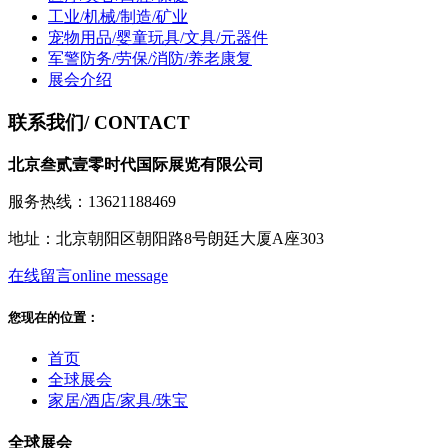
工业/机械/制造/矿业
宠物用品/婴童玩具/文具/元器件
军警防务/劳保/消防/养老康复
展会介绍
联系我们
/ CONTACT
北京叁贰壹零时代国际展览有限公司
服务热线：13621188469
地址：北京朝阳区朝阳路8号朗廷大厦A座303
在线留言
online message
您现在的位置：
首页
全球展会
家居/酒店/家具/珠宝
全球展会