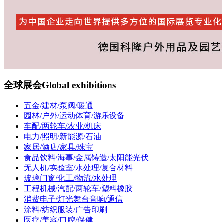
全球展会
Global exhibitions
五金/建材/泵阀/暖通
园林/户外/运动体育/游乐设备
车配/两轮车/农业/机床
电力/照明/新能源/石油
家居/酒店/家具/珠宝
食品饮料/海事/金属铸造/太阳能光伏
无人机/实验室/水处理/复合材料
玻璃门窗/化工/物流/水处理
工程机械/汽配/两轮车/塑料橡胶
消费电子/灯光舞台音响/通信
涂料/纺织服装/广告印刷
医疗/美容/口腔/保健