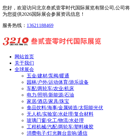
您好，欢迎访问北京叁贰壹零时代国际展览有限公司,公司将
为您提供2026国际展会参展资讯信息！
服务热线：
13621188469
网站首页
关于我们
全球展会
五金/建材/泵阀/暖通
园林/户外/运动体育/游乐设备
车配/两轮车/农业/机床
电力/照明/新能源/石油
家居/酒店/家具/珠宝
食品饮料/海事/金属铸造/太阳能光伏
无人机/实验室/水处理/复合材料
玻璃门窗/化工/物流/水处理
工程机械/汽配/两轮车/塑料橡胶
消费电子/灯光舞台音响/通信