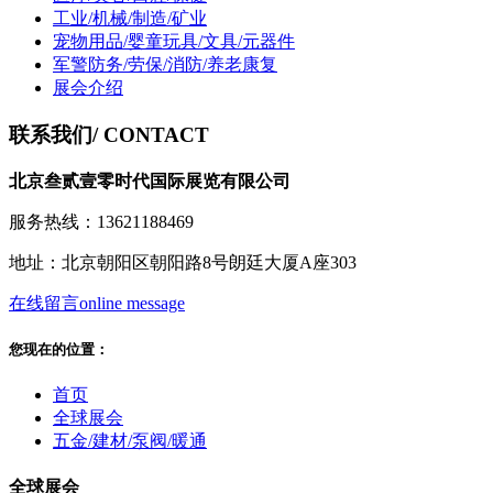
工业/机械/制造/矿业
宠物用品/婴童玩具/文具/元器件
军警防务/劳保/消防/养老康复
展会介绍
联系我们
/ CONTACT
北京叁贰壹零时代国际展览有限公司
服务热线：13621188469
地址：北京朝阳区朝阳路8号朗廷大厦A座303
在线留言
online message
您现在的位置：
首页
全球展会
五金/建材/泵阀/暖通
全球展会