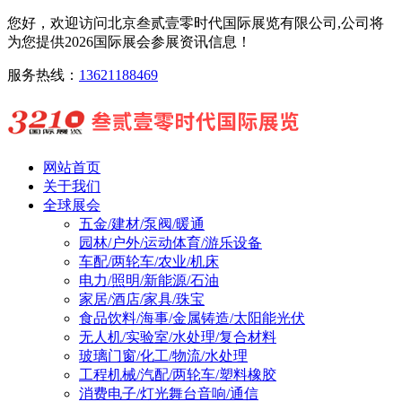
您好，欢迎访问北京叁贰壹零时代国际展览有限公司,公司将
为您提供2026国际展会参展资讯信息！
服务热线：
13621188469
网站首页
关于我们
全球展会
五金/建材/泵阀/暖通
园林/户外/运动体育/游乐设备
车配/两轮车/农业/机床
电力/照明/新能源/石油
家居/酒店/家具/珠宝
食品饮料/海事/金属铸造/太阳能光伏
无人机/实验室/水处理/复合材料
玻璃门窗/化工/物流/水处理
工程机械/汽配/两轮车/塑料橡胶
消费电子/灯光舞台音响/通信