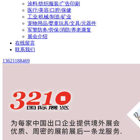
涂料/纺织服装/广告印刷
医疗/美容/口腔/保健
工业/机械/制造/矿业
宠物用品/婴童玩具/文具/元器件
军警防务/劳保/消防/养老康复
展会介绍
在线留言
联系我们
13621188469