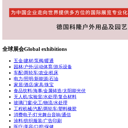
全球展会
Global exhibitions
五金/建材/泵阀/暖通
园林/户外/运动体育/游乐设备
车配/两轮车/农业/机床
电力/照明/新能源/石油
家居/酒店/家具/珠宝
食品饮料/海事/金属铸造/太阳能光伏
无人机/实验室/水处理/复合材料
玻璃门窗/化工/物流/水处理
工程机械/汽配/两轮车/塑料橡胶
消费电子/灯光舞台音响/通信
涂料/纺织服装/广告印刷
医疗/美容/口腔/保健