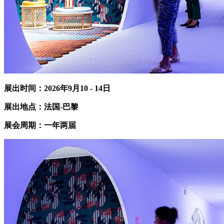
展出时间：2026年
9
月
10
-
14
日
展出地点：法国
-
巴黎
展会周期：
一
年
两
届