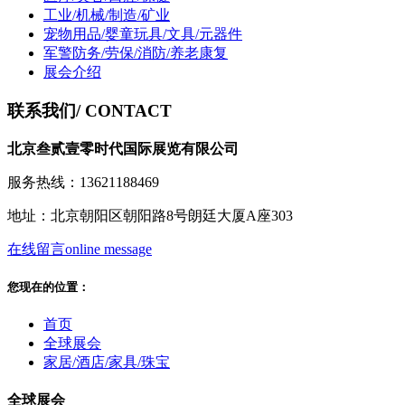
工业/机械/制造/矿业
宠物用品/婴童玩具/文具/元器件
军警防务/劳保/消防/养老康复
展会介绍
联系我们
/ CONTACT
北京叁贰壹零时代国际展览有限公司
服务热线：13621188469
地址：北京朝阳区朝阳路8号朗廷大厦A座303
在线留言
online message
您现在的位置：
首页
全球展会
家居/酒店/家具/珠宝
全球展会