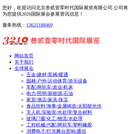
您好，欢迎访问北京叁贰壹零时代国际展览有限公司,公司将
为您提供2026国际展会参展资讯信息！
服务热线：
13621188469
网站首页
关于我们
全球展会
五金/建材/泵阀/暖通
园林/户外/运动体育/游乐设备
车配/两轮车/农业/机床
电力/照明/新能源/石油
家居/酒店/家具/珠宝
食品饮料/海事/金属铸造/太阳能光伏
无人机/实验室/水处理/复合材料
玻璃门窗/化工/物流/水处理
工程机械/汽配/两轮车/塑料橡胶
消费电子/灯光舞台音响/通信