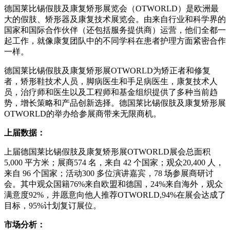
德国莱比锡假肢及康复矫形展览会（OTWORLD）是欧洲最
大的假肢、矫形器及康复技术展览会。由来自行业和科学界的
国家和国际合作伙伴（还包括服务提供商）运营，他们全都一
起工作，就像康复团队中的不同学科在患者护理方面紧密合作
一样。
德国莱比锡假肢及康复矫形展OTWORLD为矫正者和修复
者，矫形鞋技术人员，脚病医生和手足病医生，康复技术人
员，治疗师和医生以及工程师和基金组织提供了多种当前趋
势，增长策略和产品创新选择。德国莱比锡假肢及康复矫形展
OTWORLD的举办给参展商带来无限商机。
上届数据：
上届德国莱比锡假肢及康复矫形展OTWORLD展会总面积
5,000 平方米；展商574 名，来自 42 个国家；观众20,400 人，
来自 96 个国家；活动300 多位演讲嘉宾，78 场参展商研讨
会。其中观众国籍76%来自欧盟和德国，24%来自海外，观众
满意度92%，并愿意向他人推荐OTWORLD,94%在展会达成了
目标，95%计划复订展位。
市场分析：