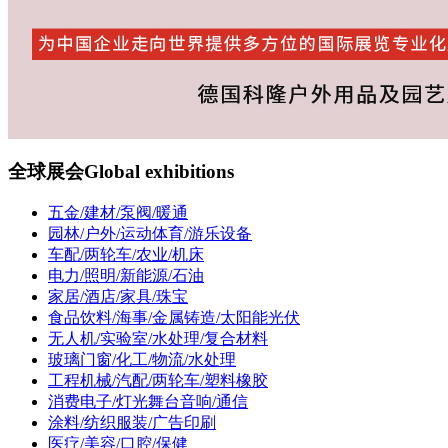
全球展会
Global exhibitions
五金/建材/泵阀/暖通
园林/户外/运动体育/游乐设备
车配/两轮车/农业/机床
电力/照明/新能源/石油
家居/酒店/家具/珠宝
食品饮料/海事/金属铸造/太阳能光伏
无人机/实验室/水处理/复合材料
玻璃门窗/化工/物流/水处理
工程机械/汽配/两轮车/塑料橡胶
消费电子/灯光舞台音响/通信
涂料/纺织服装/广告印刷
医疗/美容/口腔/保健