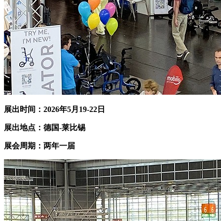
展出时间：202
6
年
5月19-22日
展出地点：
德国-莱比锡
展会周期：
两
年一届