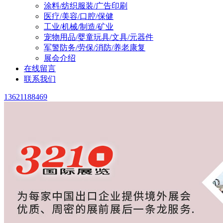
涂料/纺织服装/广告印刷
医疗/美容/口腔/保健
工业/机械/制造/矿业
宠物用品/婴童玩具/文具/元器件
军警防务/劳保/消防/养老康复
展会介绍
在线留言
联系我们
13621188469