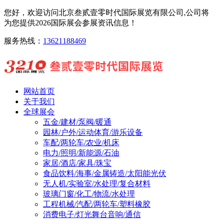
您好，欢迎访问北京叁贰壹零时代国际展览有限公司,公司将
为您提供2026国际展会参展资讯信息！
服务热线：
13621188469
网站首页
关于我们
全球展会
五金/建材/泵阀/暖通
园林/户外/运动体育/游乐设备
车配/两轮车/农业/机床
电力/照明/新能源/石油
家居/酒店/家具/珠宝
食品饮料/海事/金属铸造/太阳能光伏
无人机/实验室/水处理/复合材料
玻璃门窗/化工/物流/水处理
工程机械/汽配/两轮车/塑料橡胶
消费电子/灯光舞台音响/通信