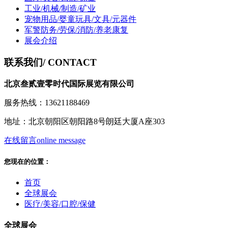
工业/机械/制造/矿业
宠物用品/婴童玩具/文具/元器件
军警防务/劳保/消防/养老康复
展会介绍
联系我们
/ CONTACT
北京叁贰壹零时代国际展览有限公司
服务热线：13621188469
地址：北京朝阳区朝阳路8号朗廷大厦A座303
在线留言
online message
您现在的位置：
首页
全球展会
医疗/美容/口腔/保健
全球展会