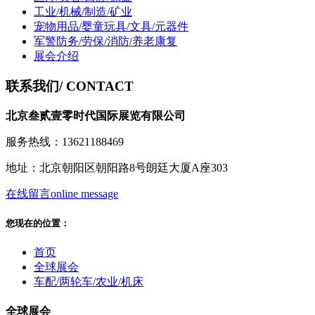
工业/机械/制造/矿业
宠物用品/婴童玩具/文具/元器件
军警防务/劳保/消防/养老康复
展会介绍
联系我们
/ CONTACT
北京叁贰壹零时代国际展览有限公司
服务热线：13621188469
地址：北京朝阳区朝阳路8号朗廷大厦A座303
在线留言
online message
您现在的位置：
首页
全球展会
车配/两轮车/农业/机床
全球展会