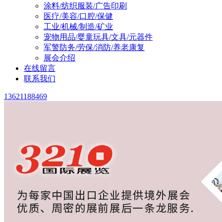
涂料/纺织服装/广告印刷
医疗/美容/口腔/保健
工业/机械/制造/矿业
宠物用品/婴童玩具/文具/元器件
军警防务/劳保/消防/养老康复
展会介绍
在线留言
联系我们
13621188469