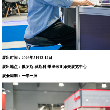
展出时间：202
6
年
5
月
12
-
1
4
日
展出地点：俄罗斯
-
莫斯科
季里米亚泽夫展览中心
展会周期：一年一届