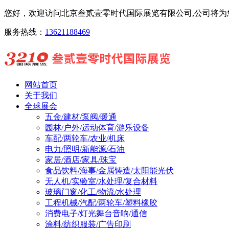
您好，欢迎访问北京叁贰壹零时代国际展览有限公司,公司将为您
服务热线：
13621188469
网站首页
关于我们
全球展会
五金/建材/泵阀/暖通
园林/户外/运动体育/游乐设备
车配/两轮车/农业/机床
电力/照明/新能源/石油
家居/酒店/家具/珠宝
食品饮料/海事/金属铸造/太阳能光伏
无人机/实验室/水处理/复合材料
玻璃门窗/化工/物流/水处理
工程机械/汽配/两轮车/塑料橡胶
消费电子/灯光舞台音响/通信
涂料/纺织服装/广告印刷