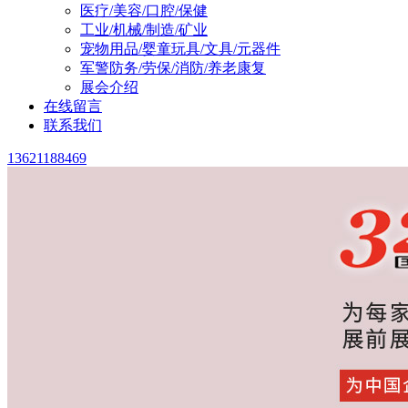
医疗/美容/口腔/保健
工业/机械/制造/矿业
宠物用品/婴童玩具/文具/元器件
军警防务/劳保/消防/养老康复
展会介绍
在线留言
联系我们
13621188469