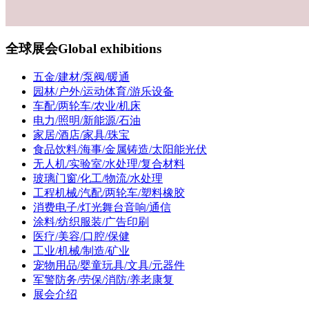
全球展会
Global exhibitions
五金/建材/泵阀/暖通
园林/户外/运动体育/游乐设备
车配/两轮车/农业/机床
电力/照明/新能源/石油
家居/酒店/家具/珠宝
食品饮料/海事/金属铸造/太阳能光伏
无人机/实验室/水处理/复合材料
玻璃门窗/化工/物流/水处理
工程机械/汽配/两轮车/塑料橡胶
消费电子/灯光舞台音响/通信
涂料/纺织服装/广告印刷
医疗/美容/口腔/保健
工业/机械/制造/矿业
宠物用品/婴童玩具/文具/元器件
军警防务/劳保/消防/养老康复
展会介绍