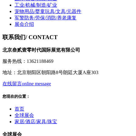
工业/机械/制造/矿业
宠物用品/婴童玩具/文具/元器件
军警防务/劳保/消防/养老康复
展会介绍
联系我们
/ CONTACT
北京叁贰壹零时代国际展览有限公司
服务热线：13621188469
地址：北京朝阳区朝阳路8号朗廷大厦A座303
在线留言
online message
您现在的位置：
首页
全球展会
家居/酒店/家具/珠宝
全球展会