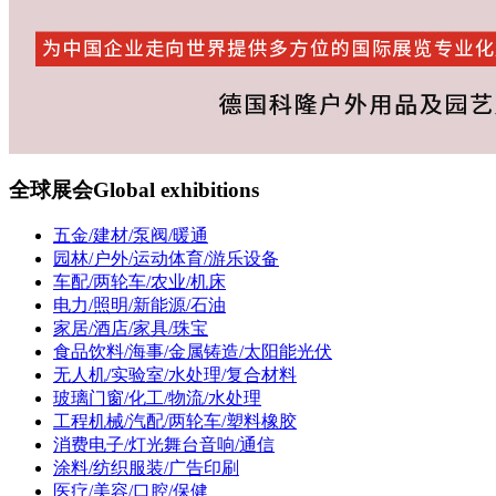
全球展会
Global exhibitions
五金/建材/泵阀/暖通
园林/户外/运动体育/游乐设备
车配/两轮车/农业/机床
电力/照明/新能源/石油
家居/酒店/家具/珠宝
食品饮料/海事/金属铸造/太阳能光伏
无人机/实验室/水处理/复合材料
玻璃门窗/化工/物流/水处理
工程机械/汽配/两轮车/塑料橡胶
消费电子/灯光舞台音响/通信
涂料/纺织服装/广告印刷
医疗/美容/口腔/保健