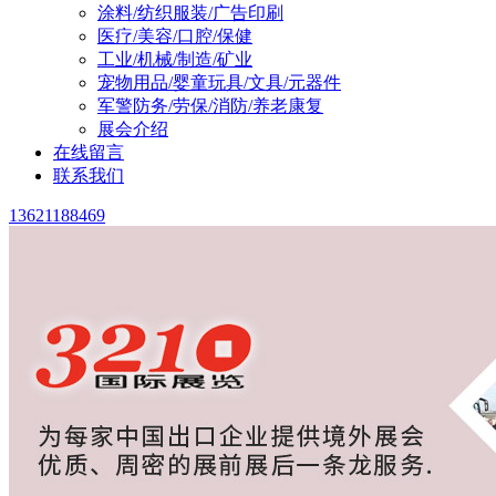
涂料/纺织服装/广告印刷
医疗/美容/口腔/保健
工业/机械/制造/矿业
宠物用品/婴童玩具/文具/元器件
军警防务/劳保/消防/养老康复
展会介绍
在线留言
联系我们
13621188469