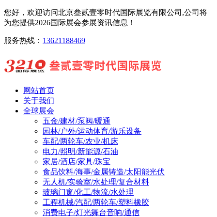
您好，欢迎访问北京叁贰壹零时代国际展览有限公司,公司将
为您提供2026国际展会参展资讯信息！
服务热线：
13621188469
网站首页
关于我们
全球展会
五金/建材/泵阀/暖通
园林/户外/运动体育/游乐设备
车配/两轮车/农业/机床
电力/照明/新能源/石油
家居/酒店/家具/珠宝
食品饮料/海事/金属铸造/太阳能光伏
无人机/实验室/水处理/复合材料
玻璃门窗/化工/物流/水处理
工程机械/汽配/两轮车/塑料橡胶
消费电子/灯光舞台音响/通信