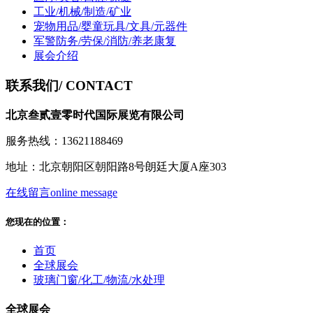
工业/机械/制造/矿业
宠物用品/婴童玩具/文具/元器件
军警防务/劳保/消防/养老康复
展会介绍
联系我们
/ CONTACT
北京叁贰壹零时代国际展览有限公司
服务热线：13621188469
地址：北京朝阳区朝阳路8号朗廷大厦A座303
在线留言
online message
您现在的位置：
首页
全球展会
玻璃门窗/化工/物流/水处理
全球展会