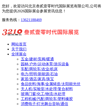
您好，欢迎访问北京叁贰壹零时代国际展览有限公司,公司将
为您提供2026国际展会参展资讯信息！
服务热线：
13621188469
网站首页
关于我们
全球展会
五金/建材/泵阀/暖通
园林/户外/运动体育/游乐设备
车配/两轮车/农业/机床
电力/照明/新能源/石油
家居/酒店/家具/珠宝
食品饮料/海事/金属铸造/太阳能光伏
无人机/实验室/水处理/复合材料
玻璃门窗/化工/物流/水处理
工程机械/汽配/两轮车/塑料橡胶
消费电子/灯光舞台音响/通信