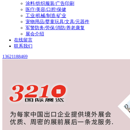
涂料/纺织服装/广告印刷
医疗/美容/口腔/保健
工业/机械/制造/矿业
宠物用品/婴童玩具/文具/元器件
军警防务/劳保/消防/养老康复
展会介绍
在线留言
联系我们
13621188469