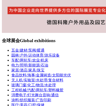
全球展会
Global exhibitions
五金/建材/泵阀/暖通
园林/户外/运动体育/游乐设备
车配/两轮车/农业/机床
电力/照明/新能源/石油
家居/酒店/家具/珠宝
食品饮料/海事/金属铸造/太阳能光伏
无人机/实验室/水处理/复合材料
玻璃门窗/化工/物流/水处理
工程机械/汽配/两轮车/塑料橡胶
消费电子/灯光舞台音响/通信
涂料/纺织服装/广告印刷
医疗/美容/口腔/保健