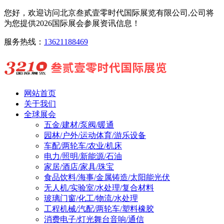
您好，欢迎访问北京叁贰壹零时代国际展览有限公司,公司将
为您提供2026国际展会参展资讯信息！
服务热线：
13621188469
网站首页
关于我们
全球展会
五金/建材/泵阀/暖通
园林/户外/运动体育/游乐设备
车配/两轮车/农业/机床
电力/照明/新能源/石油
家居/酒店/家具/珠宝
食品饮料/海事/金属铸造/太阳能光伏
无人机/实验室/水处理/复合材料
玻璃门窗/化工/物流/水处理
工程机械/汽配/两轮车/塑料橡胶
消费电子/灯光舞台音响/通信