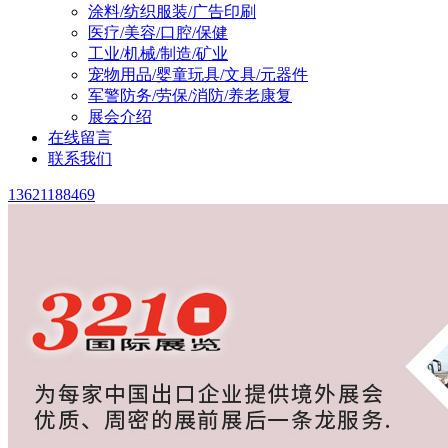
涂料/纺织服装/广告印刷
医疗/美容/口腔/保健
工业/机械/制造/矿业
宠物用品/婴童玩具/文具/元器件
军警防务/劳保/消防/养老康复
展会介绍
在线留言
联系我们
13621188469