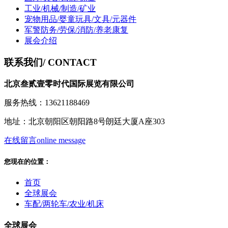
工业/机械/制造/矿业
宠物用品/婴童玩具/文具/元器件
军警防务/劳保/消防/养老康复
展会介绍
联系我们
/ CONTACT
北京叁贰壹零时代国际展览有限公司
服务热线：13621188469
地址：北京朝阳区朝阳路8号朗廷大厦A座303
在线留言
online message
您现在的位置：
首页
全球展会
车配/两轮车/农业/机床
全球展会