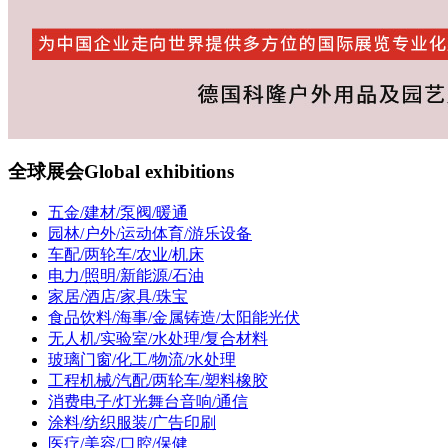
全球展会
Global exhibitions
五金/建材/泵阀/暖通
园林/户外/运动体育/游乐设备
车配/两轮车/农业/机床
电力/照明/新能源/石油
家居/酒店/家具/珠宝
食品饮料/海事/金属铸造/太阳能光伏
无人机/实验室/水处理/复合材料
玻璃门窗/化工/物流/水处理
工程机械/汽配/两轮车/塑料橡胶
消费电子/灯光舞台音响/通信
涂料/纺织服装/广告印刷
医疗/美容/口腔/保健