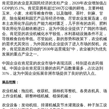
肯尼亚的农业是其国民经济的支柱产业，2020年农业增加值占
GDP的35.1%‌。肯尼亚拥有超过500万公顷的耕地，主要种植
玉米、小麦、水稻等粮食作物，以及咖啡、茶叶、剑麻、甘
蔗、除虫菊精和园艺产品等经济作物‌。尽管农业发展迅速，但
本土农用化学品的生产能力相对匮乏，几乎所有的农药、肥料
等农用化学品都依赖进口，这为中国企业提供了广阔的市场机
会‌。肯尼亚的农业机械化水平较低，水利基础设施条件不足，
导致粮食自给率低。尽管如此，新的形势和政策下，农业机械
的需求尤其突出，为外国农机企业提供了进入市场的契机‌。此
外，肯尼亚政府启动的“2030年远景规划”中，农业被列为优先
发展的重点产业之一‌。
中国企业在肯尼亚的农业市场中表现活跃，特别是在农药领
域。中国企业在肯尼亚注册的农药产品数量最多，占比达到
31%，这为中国企业拓展非洲市场提供了良好的切入点‌。
展品范围：
农业机械：拖拉机、收获机、插秧机等整机、各类农机具、场
上作业机械、耕整种植机械、植保机械；
农业设备：发动机组、排灌机械及节水灌溉设备、种子加工设