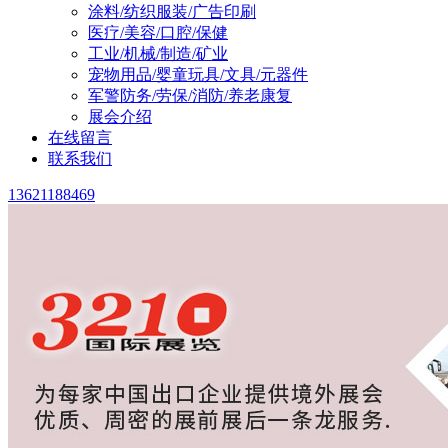
涂料/纺织服装/广告印刷
医疗/美容/口腔/保健
工业/机械/制造/矿业
宠物用品/婴童玩具/文具/元器件
军警防务/劳保/消防/养老康复
展会介绍
在线留言
联系我们
13621188469