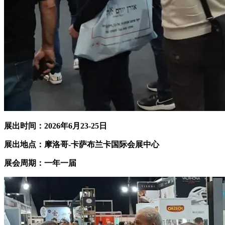
展出时间：202
6
年
6
月2
3
-2
5
日
展出地点：摩洛哥-卡萨布兰卡国际会展中心
展会周期：一年一届