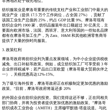
非洲地区处于领先地位。
纺织服装业是摩洛哥重要的传统支柱产业和工业部门中最大的
就业产业（提供 17.5 万个工作岗位，占全国 27%），贡献了
该国工业生产总值的 25%，约占 GDP 比重 9%。摩洛哥现有
纺织企业约 1900 家，纺织品服装年出口额超过 30 亿美元，主
要面向欧洲市场，法国、西班牙、意大利等国的一些知名品牌
都有在摩洛哥加工生产，为 Zara、H&M 和其他欧洲零售商等
提供了大量的快时尚服装。
3. 政策红利
摩洛哥政府将纺织业列为重点发展领域，为中小企业提供税收
减免、出口补贴等政策。例如，成立纺织加工厂可享受前 3 年
企业所得税减半；若产品出口至欧盟（摩洛哥最大贸易伙伴之
一），关税优惠高达12%-15%。
为了吸引海外投资，摩洛哥政府正在积极制定更加优惠的激励
政策。“目前，摩洛哥政府将返还多 20%
的外国企业在纺织业的投资。我们觉得这还不够，正在同相关
部门协商，并将为投资者提供更加优惠的激励政策。”摩洛哥
纺织成衣工业协会（AMITH）主席穆罕默德·塔兹说道。与此