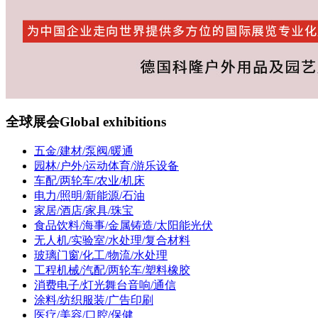
全球展会
Global exhibitions
五金/建材/泵阀/暖通
园林/户外/运动体育/游乐设备
车配/两轮车/农业/机床
电力/照明/新能源/石油
家居/酒店/家具/珠宝
食品饮料/海事/金属铸造/太阳能光伏
无人机/实验室/水处理/复合材料
玻璃门窗/化工/物流/水处理
工程机械/汽配/两轮车/塑料橡胶
消费电子/灯光舞台音响/通信
涂料/纺织服装/广告印刷
医疗/美容/口腔/保健