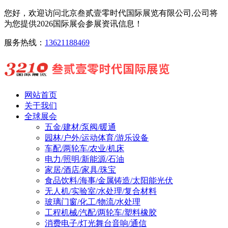
您好，欢迎访问北京叁贰壹零时代国际展览有限公司,公司将
为您提供2026国际展会参展资讯信息！
服务热线：
13621188469
网站首页
关于我们
全球展会
五金/建材/泵阀/暖通
园林/户外/运动体育/游乐设备
车配/两轮车/农业/机床
电力/照明/新能源/石油
家居/酒店/家具/珠宝
食品饮料/海事/金属铸造/太阳能光伏
无人机/实验室/水处理/复合材料
玻璃门窗/化工/物流/水处理
工程机械/汽配/两轮车/塑料橡胶
消费电子/灯光舞台音响/通信