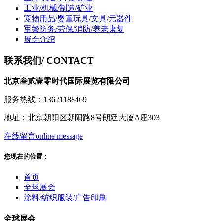
工业/机械/制造/矿业
宠物用品/婴童玩具/文具/元器件
军警防务/劳保/消防/养老康复
展会介绍
联系我们
/ CONTACT
北京叁贰壹零时代国际展览有限公司
服务热线：13621188469
地址：北京朝阳区朝阳路8号朗廷大厦A座303
在线留言
online message
您现在的位置：
首页
全球展会
涂料/纺织服装/广告印刷
全球展会