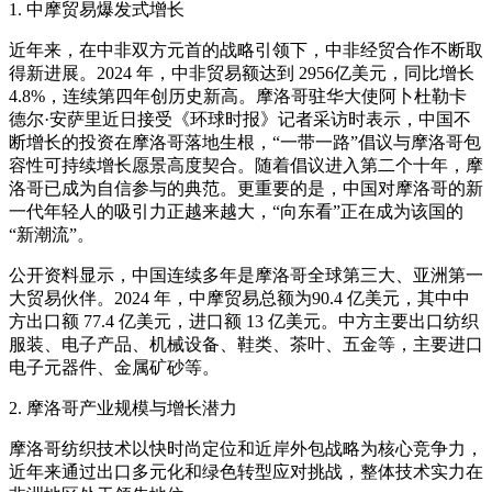
1. 中摩贸易爆发式增长
近年来，在中非双方元首的战略引领下，中非经贸合作不断取
得新进展。2024 年，中非贸易额达到 2956亿美元，同比增长
4.8%，连续第四年创历史新高。摩洛哥驻华大使阿卜杜勒卡
德尔·安萨里近日接受《环球时报》记者采访时表示，中国不
断增长的投资在摩洛哥落地生根，“一带一路”倡议与摩洛哥包
容性可持续增长愿景高度契合。随着倡议进入第二个十年，摩
洛哥已成为自信参与的典范。更重要的是，中国对摩洛哥的新
一代年轻人的吸引力正越来越大，“向东看”正在成为该国的
“新潮流”。
公开资料显示，中国连续多年是摩洛哥全球第三大、亚洲第一
大贸易伙伴。2024 年，中摩贸易总额为90.4 亿美元，其中中
方出口额 77.4 亿美元，进口额 13 亿美元。中方主要出口纺织
服装、电子产品、机械设备、鞋类、茶叶、五金等，主要进口
电子元器件、金属矿砂等。
2. 摩洛哥产业规模与增长潜力
摩洛哥纺织技术以快时尚定位和近岸外包战略为核心竞争力，
近年来通过出口多元化和绿色转型应对挑战，整体技术实力在