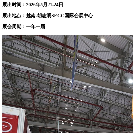
展出时间：202
6
年
5
月2
1
-2
4
日
展出地点：越南-胡志明SECC国际会展中心
展会周期：一年一届