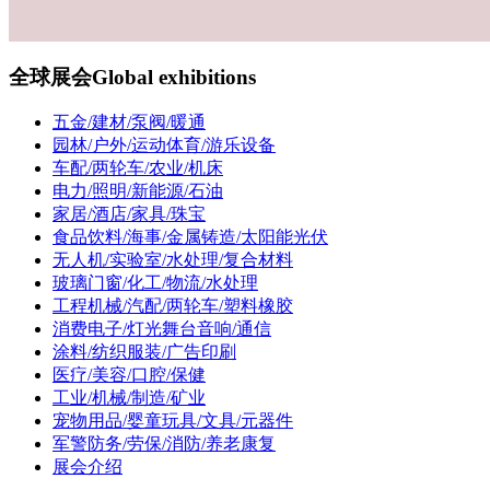
全球展会
Global exhibitions
五金/建材/泵阀/暖通
园林/户外/运动体育/游乐设备
车配/两轮车/农业/机床
电力/照明/新能源/石油
家居/酒店/家具/珠宝
食品饮料/海事/金属铸造/太阳能光伏
无人机/实验室/水处理/复合材料
玻璃门窗/化工/物流/水处理
工程机械/汽配/两轮车/塑料橡胶
消费电子/灯光舞台音响/通信
涂料/纺织服装/广告印刷
医疗/美容/口腔/保健
工业/机械/制造/矿业
宠物用品/婴童玩具/文具/元器件
军警防务/劳保/消防/养老康复
展会介绍