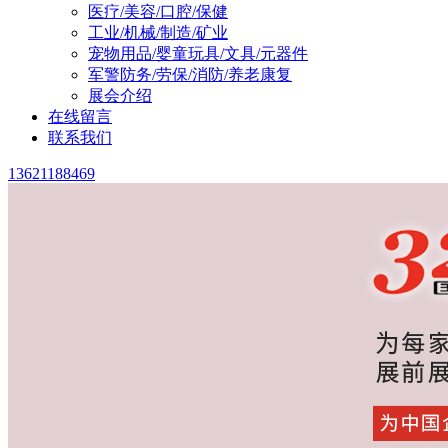
医疗/美容/口腔/保健
工业/机械/制造/矿业
宠物用品/婴童玩具/文具/元器件
军警防务/劳保/消防/养老康复
展会介绍
在线留言
联系我们
13621188469