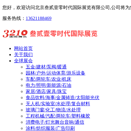
您好，欢迎访问北京叁贰壹零时代国际展览有限公司,公司将为您
服务热线：
13621188469
网站首页
关于我们
全球展会
五金/建材/泵阀/暖通
园林/户外/运动体育/游乐设备
车配/两轮车/农业/机床
电力/照明/新能源/石油
家居/酒店/家具/珠宝
食品饮料/海事/金属铸造/太阳能光伏
无人机/实验室/水处理/复合材料
玻璃门窗/化工/物流/水处理
工程机械/汽配/两轮车/塑料橡胶
消费电子/灯光舞台音响/通信
涂料/纺织服装/广告印刷