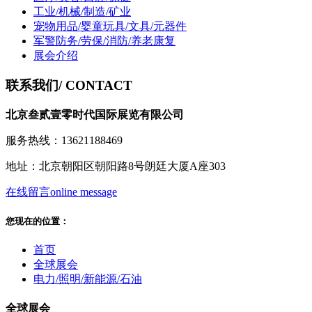
工业/机械/制造/矿业
宠物用品/婴童玩具/文具/元器件
军警防务/劳保/消防/养老康复
展会介绍
联系我们
/ CONTACT
北京叁贰壹零时代国际展览有限公司
服务热线：13621188469
地址：北京朝阳区朝阳路8号朗廷大厦A座303
在线留言
online message
您现在的位置：
首页
全球展会
电力/照明/新能源/石油
全球展会