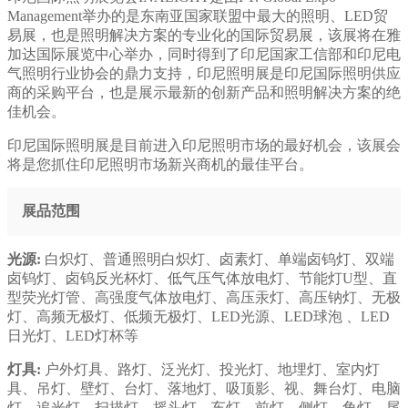
Management举办的是东南亚国家联盟中最大的照明、LED贸
易展，也是照明解决方案的专业化的国际贸易展，该展将在雅
加达国际展览中心举办，同时得到了印尼国家工信部和印尼电
气照明行业协会的鼎力支持，印尼照明展是印尼国际照明供应
商的采购平台，也是展示最新的创新产品和照明解决方案的绝
佳机会。
印尼国际照明展是目前进入印尼照明市场的最好机会，该展会
将是您抓住印尼照明市场新兴商机的最佳平台。
展品范围
光源:
白炽灯、普通照明白炽灯、卤素灯、单端卤钨灯、双端
卤钨灯、卤钨反光杯灯、低气压气体放电灯、节能灯U型、直
型荧光灯管、高强度气体放电灯、高压汞灯、高压钠灯、无极
灯、高频无极灯、低频无极灯、LED光源、LED球泡 、LED
日光灯、LED灯杯等
灯具:
户外灯具、路灯、泛光灯、投光灯、地埋灯、室内灯
具、吊灯、壁灯、台灯、落地灯、吸顶影、视、舞台灯、电脑
灯、追光灯、扫描灯、摇头灯、车灯、前灯、侧灯、角灯、尾