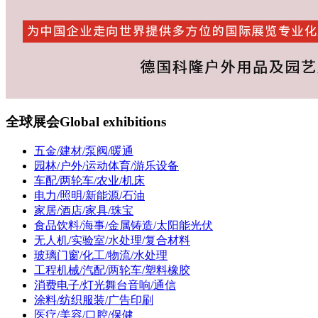
全球展会
Global exhibitions
五金/建材/泵阀/暖通
园林/户外/运动体育/游乐设备
车配/两轮车/农业/机床
电力/照明/新能源/石油
家居/酒店/家具/珠宝
食品饮料/海事/金属铸造/太阳能光伏
无人机/实验室/水处理/复合材料
玻璃门窗/化工/物流/水处理
工程机械/汽配/两轮车/塑料橡胶
消费电子/灯光舞台音响/通信
涂料/纺织服装/广告印刷
医疗/美容/口腔/保健