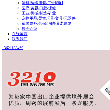
涂料/纺织服装/广告印刷
医疗/美容/口腔/保健
工业/机械/制造/矿业
宠物用品/婴童玩具/文具/元器件
军警防务/劳保/消防/养老康复
展会介绍
在线留言
联系我们
13621188469