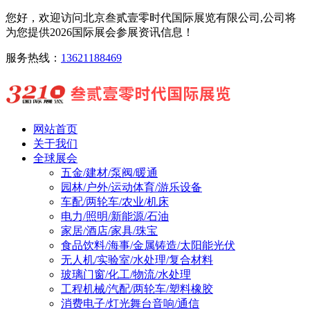
您好，欢迎访问北京叁贰壹零时代国际展览有限公司,公司将
为您提供2026国际展会参展资讯信息！
服务热线：
13621188469
网站首页
关于我们
全球展会
五金/建材/泵阀/暖通
园林/户外/运动体育/游乐设备
车配/两轮车/农业/机床
电力/照明/新能源/石油
家居/酒店/家具/珠宝
食品饮料/海事/金属铸造/太阳能光伏
无人机/实验室/水处理/复合材料
玻璃门窗/化工/物流/水处理
工程机械/汽配/两轮车/塑料橡胶
消费电子/灯光舞台音响/通信