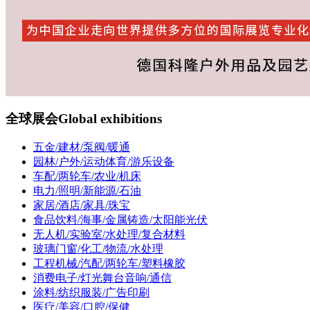
全球展会
Global exhibitions
五金/建材/泵阀/暖通
园林/户外/运动体育/游乐设备
车配/两轮车/农业/机床
电力/照明/新能源/石油
家居/酒店/家具/珠宝
食品饮料/海事/金属铸造/太阳能光伏
无人机/实验室/水处理/复合材料
玻璃门窗/化工/物流/水处理
工程机械/汽配/两轮车/塑料橡胶
消费电子/灯光舞台音响/通信
涂料/纺织服装/广告印刷
医疗/美容/口腔/保健