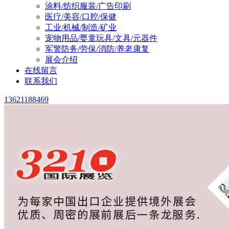
涂料/纺织服装/广告印刷
医疗/美容/口腔/保健
工业/机械/制造/矿业
宠物用品/婴童玩具/文具/元器件
军警防务/劳保/消防/养老康复
展会介绍
在线留言
联系我们
13621188469