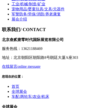
工业/机械/制造/矿业
宠物用品/婴童玩具/文具/元器件
军警防务/劳保/消防/养老康复
展会介绍
联系我们
/ CONTACT
北京叁贰壹零时代国际展览有限公司
服务热线：13621188469
地址：北京朝阳区朝阳路8号朗廷大厦A座303
在线留言
online message
您现在的位置：
首页
全球展会
车配/两轮车/农业/机床
全球展会