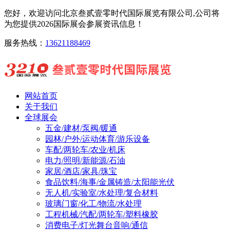
您好，欢迎访问北京叁贰壹零时代国际展览有限公司,公司将
为您提供2026国际展会参展资讯信息！
服务热线：
13621188469
网站首页
关于我们
全球展会
五金/建材/泵阀/暖通
园林/户外/运动体育/游乐设备
车配/两轮车/农业/机床
电力/照明/新能源/石油
家居/酒店/家具/珠宝
食品饮料/海事/金属铸造/太阳能光伏
无人机/实验室/水处理/复合材料
玻璃门窗/化工/物流/水处理
工程机械/汽配/两轮车/塑料橡胶
消费电子/灯光舞台音响/通信