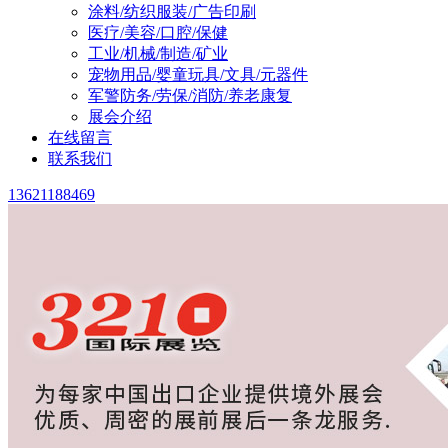
涂料/纺织服装/广告印刷
医疗/美容/口腔/保健
工业/机械/制造/矿业
宠物用品/婴童玩具/文具/元器件
军警防务/劳保/消防/养老康复
展会介绍
在线留言
联系我们
13621188469