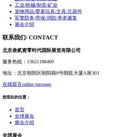
工业/机械/制造/矿业
宠物用品/婴童玩具/文具/元器件
军警防务/劳保/消防/养老康复
展会介绍
联系我们
/ CONTACT
北京叁贰壹零时代国际展览有限公司
服务热线：13621188469
地址：北京朝阳区朝阳路8号朗廷大厦A座303
在线留言
online message
您现在的位置：
首页
全球展会
展会介绍
全球展会