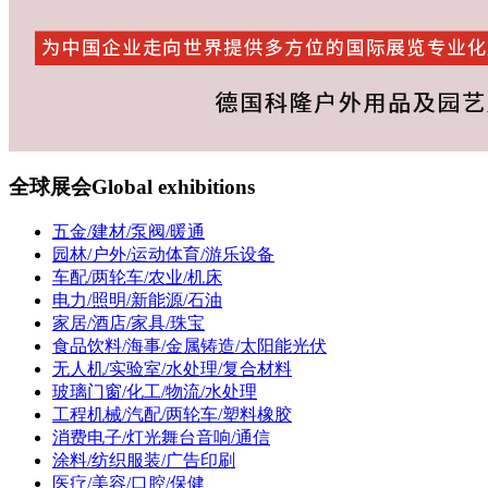
全球展会
Global exhibitions
五金/建材/泵阀/暖通
园林/户外/运动体育/游乐设备
车配/两轮车/农业/机床
电力/照明/新能源/石油
家居/酒店/家具/珠宝
食品饮料/海事/金属铸造/太阳能光伏
无人机/实验室/水处理/复合材料
玻璃门窗/化工/物流/水处理
工程机械/汽配/两轮车/塑料橡胶
消费电子/灯光舞台音响/通信
涂料/纺织服装/广告印刷
医疗/美容/口腔/保健