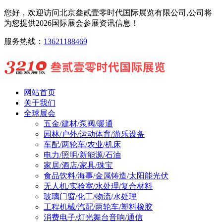
您好，欢迎访问北京叁贰壹零时代国际展览有限公司,公司将
为您提供2026国际展会参展资讯信息！
服务热线：
13621188469
网站首页
关于我们
全球展会
五金/建材/泵阀/暖通
园林/户外/运动体育/游乐设备
车配/两轮车/农业/机床
电力/照明/新能源/石油
家居/酒店/家具/珠宝
食品饮料/海事/金属铸造/太阳能光伏
无人机/实验室/水处理/复合材料
玻璃门窗/化工/物流/水处理
工程机械/汽配/两轮车/塑料橡胶
消费电子/灯光舞台音响/通信