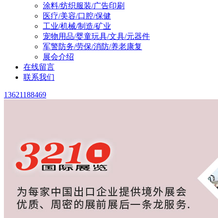
涂料/纺织服装/广告印刷
医疗/美容/口腔/保健
工业/机械/制造/矿业
宠物用品/婴童玩具/文具/元器件
军警防务/劳保/消防/养老康复
展会介绍
在线留言
联系我们
13621188469