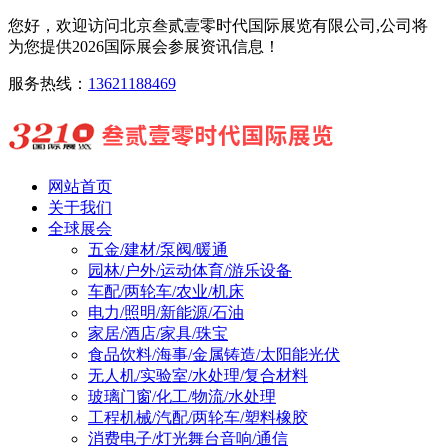
您好，欢迎访问北京叁贰壹零时代国际展览有限公司,公司将
为您提供2026国际展会参展资讯信息！
服务热线：
13621188469
网站首页
关于我们
全球展会
五金/建材/泵阀/暖通
园林/户外/运动体育/游乐设备
车配/两轮车/农业/机床
电力/照明/新能源/石油
家居/酒店/家具/珠宝
食品饮料/海事/金属铸造/太阳能光伏
无人机/实验室/水处理/复合材料
玻璃门窗/化工/物流/水处理
工程机械/汽配/两轮车/塑料橡胶
消费电子/灯光舞台音响/通信