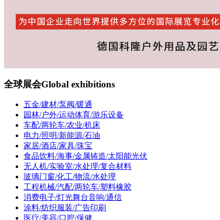
全球展会
Global exhibitions
五金/建材/泵阀/暖通
园林/户外/运动体育/游乐设备
车配/两轮车/农业/机床
电力/照明/新能源/石油
家居/酒店/家具/珠宝
食品饮料/海事/金属铸造/太阳能光伏
无人机/实验室/水处理/复合材料
玻璃门窗/化工/物流/水处理
工程机械/汽配/两轮车/塑料橡胶
消费电子/灯光舞台音响/通信
涂料/纺织服装/广告印刷
医疗/美容/口腔/保健