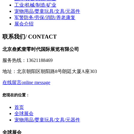
工业/机械/制造/矿业
宠物用品/婴童玩具/文具/元器件
军警防务/劳保/消防/养老康复
展会介绍
联系我们
/ CONTACT
北京叁贰壹零时代国际展览有限公司
服务热线：13621188469
地址：北京朝阳区朝阳路8号朗廷大厦A座303
在线留言
online message
您现在的位置：
首页
全球展会
宠物用品/婴童玩具/文具/元器件
全球展会