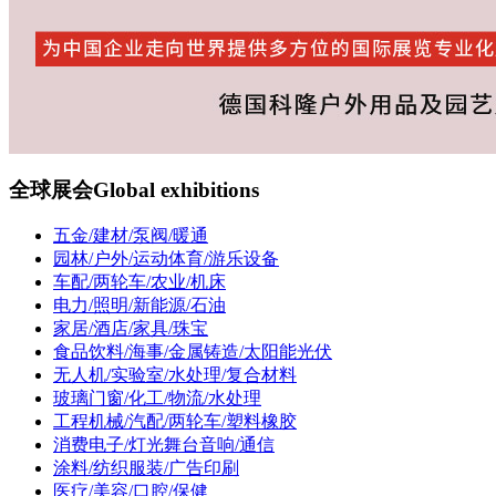
全球展会
Global exhibitions
五金/建材/泵阀/暖通
园林/户外/运动体育/游乐设备
车配/两轮车/农业/机床
电力/照明/新能源/石油
家居/酒店/家具/珠宝
食品饮料/海事/金属铸造/太阳能光伏
无人机/实验室/水处理/复合材料
玻璃门窗/化工/物流/水处理
工程机械/汽配/两轮车/塑料橡胶
消费电子/灯光舞台音响/通信
涂料/纺织服装/广告印刷
医疗/美容/口腔/保健