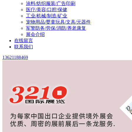
涂料/纺织服装/广告印刷
医疗/美容/口腔/保健
工业/机械/制造/矿业
宠物用品/婴童玩具/文具/元器件
军警防务/劳保/消防/养老康复
展会介绍
在线留言
联系我们
13621188469