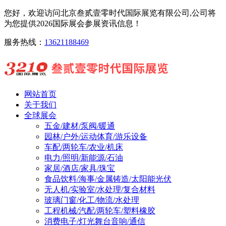
您好，欢迎访问北京叁贰壹零时代国际展览有限公司,公司将
为您提供2026国际展会参展资讯信息！
服务热线：
13621188469
网站首页
关于我们
全球展会
五金/建材/泵阀/暖通
园林/户外/运动体育/游乐设备
车配/两轮车/农业/机床
电力/照明/新能源/石油
家居/酒店/家具/珠宝
食品饮料/海事/金属铸造/太阳能光伏
无人机/实验室/水处理/复合材料
玻璃门窗/化工/物流/水处理
工程机械/汽配/两轮车/塑料橡胶
消费电子/灯光舞台音响/通信