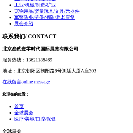
工业/机械/制造/矿业
宠物用品/婴童玩具/文具/元器件
军警防务/劳保/消防/养老康复
展会介绍
联系我们
/ CONTACT
北京叁贰壹零时代国际展览有限公司
服务热线：13621188469
地址：北京朝阳区朝阳路8号朗廷大厦A座303
在线留言
online message
您现在的位置：
首页
全球展会
医疗/美容/口腔/保健
全球展会