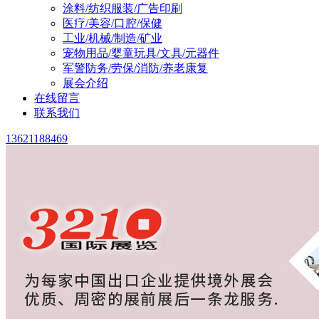
涂料/纺织服装/广告印刷
医疗/美容/口腔/保健
工业/机械/制造/矿业
宠物用品/婴童玩具/文具/元器件
军警防务/劳保/消防/养老康复
展会介绍
在线留言
联系我们
13621188469