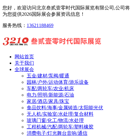
您好，欢迎访问北京叁贰壹零时代国际展览有限公司,公司将
为您提供2026国际展会参展资讯信息！
服务热线：
13621188469
网站首页
关于我们
全球展会
五金/建材/泵阀/暖通
园林/户外/运动体育/游乐设备
车配/两轮车/农业/机床
电力/照明/新能源/石油
家居/酒店/家具/珠宝
食品饮料/海事/金属铸造/太阳能光伏
无人机/实验室/水处理/复合材料
玻璃门窗/化工/物流/水处理
工程机械/汽配/两轮车/塑料橡胶
消费电子/灯光舞台音响/通信