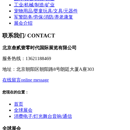
工业/机械/制造/矿业
宠物用品/婴童玩具/文具/元器件
军警防务/劳保/消防/养老康复
展会介绍
联系我们
/ CONTACT
北京叁贰壹零时代国际展览有限公司
服务热线：13621188469
地址：北京朝阳区朝阳路8号朗廷大厦A座303
在线留言
online message
您现在的位置：
首页
全球展会
消费电子/灯光舞台音响/通信
全球展会