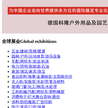
全球展会
Global exhibitions
五金/建材/泵阀/暖通
园林/户外/运动体育/游乐设备
车配/两轮车/农业/机床
电力/照明/新能源/石油
家居/酒店/家具/珠宝
食品饮料/海事/金属铸造/太阳能光伏
无人机/实验室/水处理/复合材料
玻璃门窗/化工/物流/水处理
工程机械/汽配/两轮车/塑料橡胶
消费电子/灯光舞台音响/通信
涂料/纺织服装/广告印刷
医疗/美容/口腔/保健