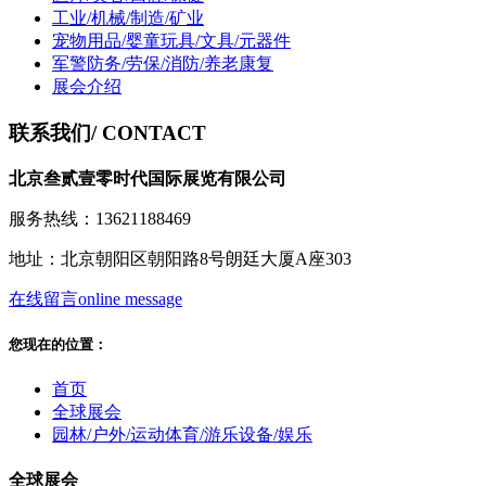
工业/机械/制造/矿业
宠物用品/婴童玩具/文具/元器件
军警防务/劳保/消防/养老康复
展会介绍
联系我们
/ CONTACT
北京叁贰壹零时代国际展览有限公司
服务热线：13621188469
地址：北京朝阳区朝阳路8号朗廷大厦A座303
在线留言
online message
您现在的位置：
首页
全球展会
园林/户外/运动体育/游乐设备/娱乐
全球展会