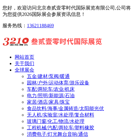
您好，欢迎访问北京叁贰壹零时代国际展览有限公司,公司将
为您提供2026国际展会参展资讯信息！
服务热线：
13621188469
网站首页
关于我们
全球展会
五金/建材/泵阀/暖通
园林/户外/运动体育/游乐设备
车配/两轮车/农业/机床
电力/照明/新能源/石油
家居/酒店/家具/珠宝
食品饮料/海事/金属铸造/太阳能光伏
无人机/实验室/水处理/复合材料
玻璃门窗/化工/物流/水处理
工程机械/汽配/两轮车/塑料橡胶
消费电子/灯光舞台音响/通信