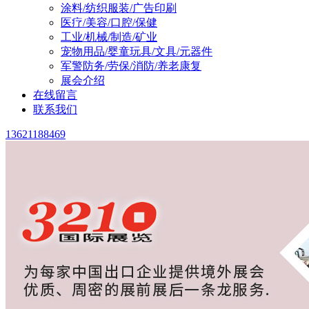
涂料/纺织服装/广告印刷
医疗/美容/口腔/保健
工业/机械/制造/矿业
宠物用品/婴童玩具/文具/元器件
军警防务/劳保/消防/养老康复
展会介绍
在线留言
联系我们
13621188469