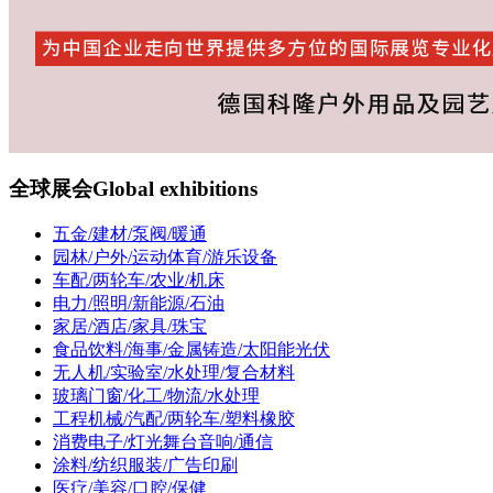
全球展会
Global exhibitions
五金/建材/泵阀/暖通
园林/户外/运动体育/游乐设备
车配/两轮车/农业/机床
电力/照明/新能源/石油
家居/酒店/家具/珠宝
食品饮料/海事/金属铸造/太阳能光伏
无人机/实验室/水处理/复合材料
玻璃门窗/化工/物流/水处理
工程机械/汽配/两轮车/塑料橡胶
消费电子/灯光舞台音响/通信
涂料/纺织服装/广告印刷
医疗/美容/口腔/保健